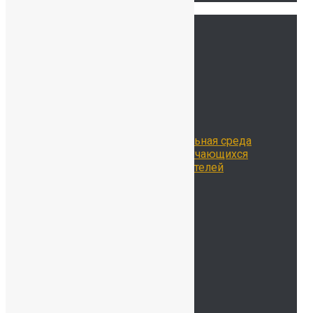
Ссылки
Главная
Сведения об ОО
История нашей школы
Школьная жизнь
Расписание занятий
Воспитательная работа
Библиотека
Цифровая образовательная среда
Достижения наших обучающихся
Достижения наших учителей
Наставничество
Родителям
Учителям
Новости
Контакты
ОДОД
Безопасность
Детский сад
Мы на карте