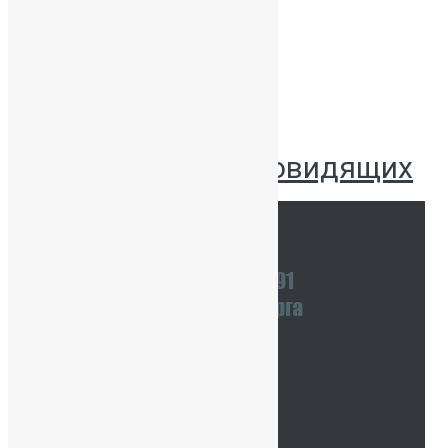
Версия для слабовидящих
Наши координаты
Связаться с нами
Тур по школе