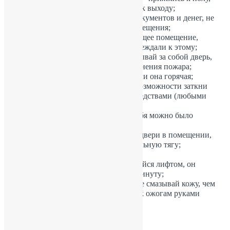
где воздух чище и пробирайся к выходу;
не трать времени на поиски документов и денег, не
рискуй, уходи из опасного помещения;
никогда не возвращайся в горящее помещение,
какие бы причины тебя не побеждали к этому;
уходя из горящих комнат, закрывай за собой дверь,
это уменьшит риск распространения пожара;
никогда не открывай дверь, если она горячая;
если нет пути эвакуации, по возможности заткни
дверные щели подручными средствами (любыми
тряпками, скотчем и т.д.);
находись около окна, чтобы тебя можно было
увидеть с улицы;
старайся не открывать другие двери в помещении,
чтобы не создавать дополнительную тягу;
будь терпелив, не паникуй;
при пожаре в здании не пользуйся лифтом, он
может отключиться в любую минуту;
при ожогах ни в коем случае не смазывай кожу, чем
бы то ни было, не прикасайся к ожогам руками