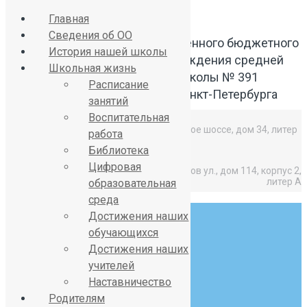
Главная
Сведения об ОО
Официальный сайт Государственного бюджетного
История нашей школы
общеобразовательного учреждения средней
Школьная жизнь
общеобразовательной школы № 391
Расписание
Красносельского района Санкт-Петербурга
занятий
Воспитательная
Средняя школа: Горелово, Красносельское шоссе, дом 34, литер
работа
А,
Библиотека
Цифровая
Начальная школа: Горелово, Коммунаров ул., дом 114, корпус 2,
литер А
образовательная
среда
Достижения наших
обучающихся
Достижения наших
учителей
8 (812) 746-27-31
Наставничество
sch391@obr.gov.spb.ru
Родителям