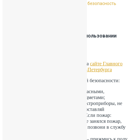
Главная
Безопасность
Пожарная безопасность
Пожарная безопасность при использовании
пиротехники:
Подробно о пожарах можно узнать на
сайте Главного
управления МЧС России по г. Санкт-Петербурга
Соблюдай правила противопожарной безопасности:
не играй спичками и взрывоопасными,
легковоспламеняющимися предметами;
не используй неисправные электроприборы, не
допускай их перегревания, не оставляй
включенными без присмотра. Если пожар:
не звони из помещения, где уже занялся пожар,
выберись в безопасное место и позвони в службу
«01»;
не стой в горящем помещении – прижмись к полу,