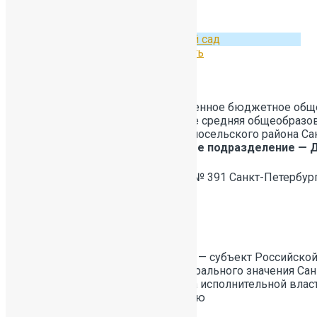
Родителям. Приём в детский сад
Инновационная деятельность
Полное
Государственное бюджетное общ
наименование
учреждение средняя общеобразо
структурного
№391 Красносельского района Сан
подразделения –
Структурное подразделение — 
Детский сад
Сокращённое
ГБОУ СОШ № 391 Санкт-Петербур
наименование
Дата открытия
структурного
2024
подразделения –
Детский сад
Учредитель — субъект Российско
город федерального значения Сан
лице органа исполнительной влас
образованию