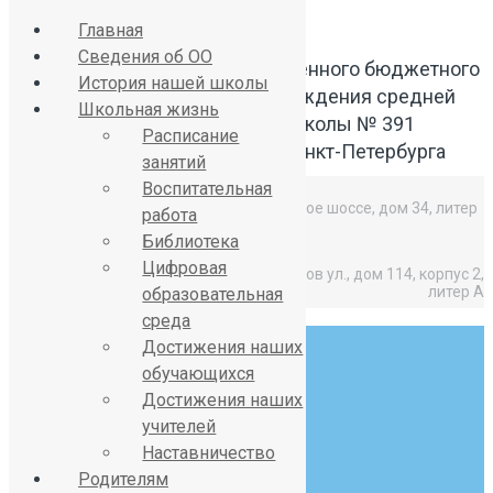
Главная
Сведения об ОО
Официальный сайт Государственного бюджетного
История нашей школы
общеобразовательного учреждения средней
Школьная жизнь
общеобразовательной школы № 391
Расписание
Красносельского района Санкт-Петербурга
занятий
Воспитательная
Средняя школа: Горелово, Красносельское шоссе, дом 34, литер
работа
А,
Библиотека
Цифровая
Начальная школа: Горелово, Коммунаров ул., дом 114, корпус 2,
литер А
образовательная
среда
Достижения наших
обучающихся
Достижения наших
учителей
8 (812) 746-27-31
Наставничество
sch391@obr.gov.spb.ru
Родителям