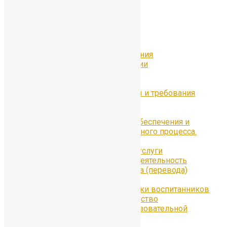
Основные сведения
Структура и органы управления
образовательной организации
Документы
Образование
Образовательные стандарты и требования
Педагогический состав
Руководство
Материально-техническое обеспечения и
оснащённость образовательного процесса.
Доступная среда
Платные образовательные услуги
Финансово-хозяйственная деятельность
Вакантные места для приёма (перевода)
обучающихся
Стипендии и меры поддержки воспитанников
Международное сотрудничество
Организация питания в образовательной
организации