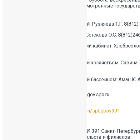
подразделения –
дни, предусмотренные государст
Детский сад
Федерации
Заведующий: Рузняева Т.Г. 8(812)
Секретарь: Сотскова О.С. 8(812)24
Медицинский кабинет: Хлебосолова
Контактные
89-02
телефоны
Заведующий хозяйством: Савина Т
02
Заведующий бассейном: Аман Ю.А
Адрес электронной
sch391@obr.gov.spb.ru
почты
Официальная
страница в
https://vk.com/spbgboy391
Вконтакте
Язык обучения
Русский
Представительства
ГБОУ СОШ № 391 Санкт-Петербург
и филиалы
представительств и филиалов