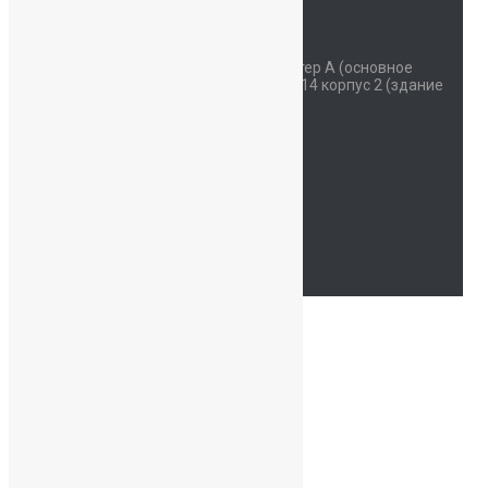
Наш адрес
Красносельское шоссе дом 34 литер А (основное
здание) улица Коммунаров дом 114 корпус 2 (здание
начальной школы)
Часы работы
Пн - Сб: 07:30-19:00
94762214