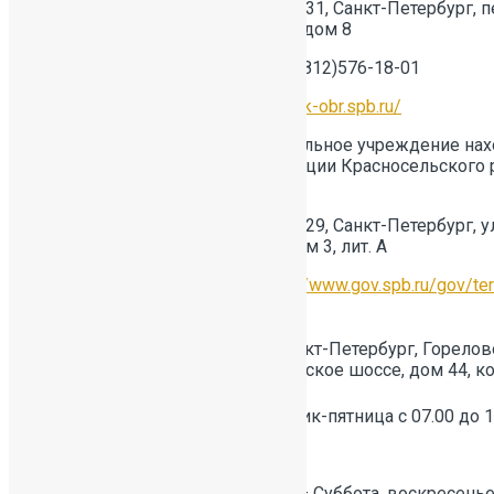
Адрес: 190031, Санкт-Петербург, 
Антоненко, дом 8
Телефон: 8(812)576-18-01
Учредитель
образовательной
Сайт:
http://k-obr.spb.ru/
организации
Образовательное учреждение нах
администрации Красносельского 
Петербурга
Адрес: 198329, Санкт-Петербург, у
Германа, дом 3, лит. А
Сайт:
https://www.gov.spb.ru/gov/te
Место
осуществления
198323, Санкт-Петербург, Горелов
образовательной
Красносельское шоссе, дом 44, ко
деятельности
Понедельник-пятница с 07.00 до 1
Режим работы
структурного
Выходной — Суббота, воскресенье