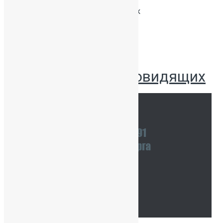
Численность
220 человек
обучающихся
Версия для слабовидящих
Наши координаты
Связаться с нами
Тур по школе