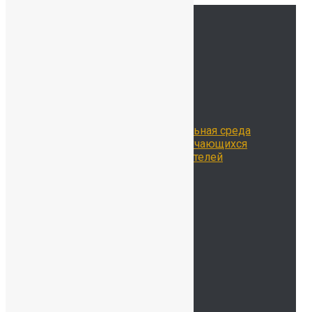
Ссылки
Главная
Сведения об ОО
История нашей школы
Школьная жизнь
Расписание занятий
Воспитательная работа
Библиотека
Цифровая образовательная среда
Достижения наших обучающихся
Достижения наших учителей
Наставничество
Родителям
Учителям
Новости
Контакты
ОДОД
Безопасность
Детский сад
Мы на карте
Контакты