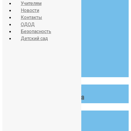
Учителям
Новости
Красносельское шоссе
Контакты
дом 34, литер А
ОДОД
Безопасность
Детский сад
07:30 - 19:00
Пн-Сб
123 456 789
info@example.com