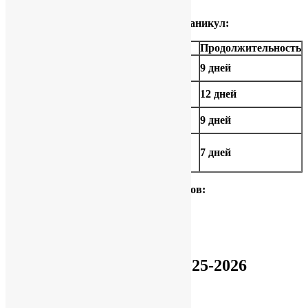
Продолжительность каникул:
Каникулы
Сроки
Продолжительность
25.10.2025-
Осенние каникулы
9 дней
02.11.2025
31.12.2025-
Зимние каникулы
12 дней
11.01.2026
28.03.2026-
Весенние каникулы
9 дней
05.04.2026
Дополнительные
16.02.2026-
каникулы для
7 дней
22.02.2026
первоклассников
Расписание звонков:
Расписание уроков на 2025-2026
учебный год