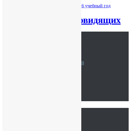
Расписание занятий ОДОД на 2025-2026 учебный год
Версия для слабовидящих
Наши координаты
Связаться с нами
Тур по школе
Ссылки
Главная
Сведения об ОО
История нашей школы