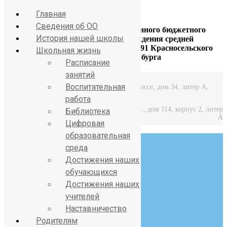
Главная
Сведения об ОО
Официальный сайт Государственного бюджетного
История нашей школы
общеобразовательного учреждения средней
общеобразовательной школы № 391 Красносельского
Школьная жизнь
района Санкт-Петербурга
Расписание
занятий
Воспитательная
Средняя школа: Горелово, Красносельское шоссе, дом 34, литер А,
работа
Начальная школа: Горелово, Коммунаров ул., дом 114, корпус 2, литер
Библиотека
А
Цифровая
образовательная
среда
Достижения наших
обучающихся
Достижения наших
8 (812) 746-27-31
учителей
sch391@obr.gov.spb.ru
Наставничество
Родителям