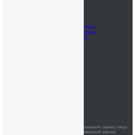
Школьная жизнь
Расписание занятий
Воспитательная работа
Библиотека
Цифровая образовательная среда
Достижения наших обучающихся
Достижения наших учителей
Наставничество
Родителям
Учителям
Новости
Контакты
ОДОД
Безопасность
Детский сад
Мы на карте
Контакты
Наш адрес
Красносельское шоссе дом 34 литер А (основное здание) улица
Коммунаров дом 114 корпус 2 (здание начальной школы)