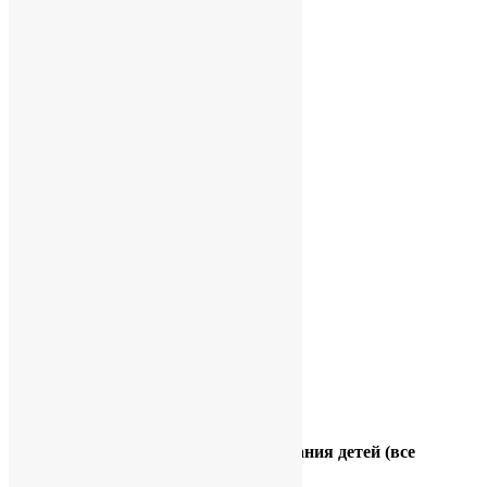
Начальная школа
1 классы
2 классы
3 классы
4 классы
Средняя и старшая школа
5 классы
6 классы
7 классы
8 классы
9 классы
10-11 классы
Отделение дополнительного образования детей (все
классы)