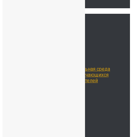
Тур по школе
Ссылки
Главная
Сведения об ОО
История нашей школы
Школьная жизнь
Расписание занятий
Воспитательная работа
Библиотека
Цифровая образовательная среда
Достижения наших обучающихся
Достижения наших учителей
Наставничество
Родителям
Учителям
Новости
Контакты
ОДОД
Безопасность
Детский сад
Мы на карте