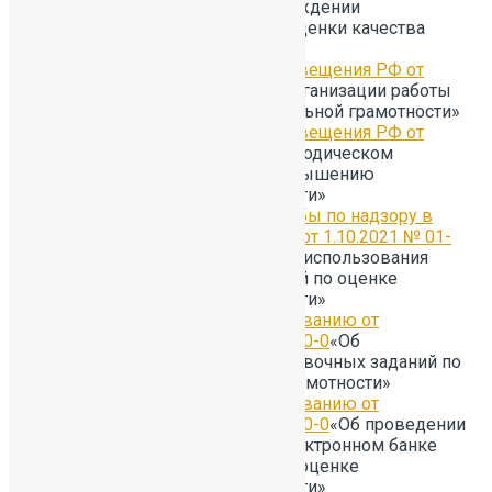
06.05.2019г. № 219
Об утверждении
методологии и критериев оценки качества
общего образования в ОО
Письмо Министерства просвещения РФ от
14.09.2021 № 03-1510
«Об организации работы
по повышению функциональной грамотности»
Письмо Министерства просвещения РФ от
17.09.2021 № 03-1526
«О методическом
обеспечении работы по повышению
функциональной грамотности»
Письмо Федеральной службы по надзору в
сфере образования и науки от 1.10.2021 № 01-
218/08-01
«Об обеспечении использования
Электронного банка заданий по оценке
функциональной грамотности»
Письмо Комитета по образованию от
25.11.2021 №03-28-9830/21-0-0
«Об
электронном банке тренировочных заданий по
оценке функциональной грамотности»
Письмо Комитета по образованию от
15.03.2022 №03-28-2991/22-0-0
«Об проведении
итоговой диагностики в Электронном банке
тренировочных заданий по оценке
функциональной грамотности»