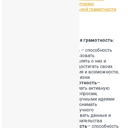
Федерации в проекте «Мониторинг
формирования функциональной грамотности
учащихся»
Банк заданий PISA
Из чего состоит функциональная грамотность:
Читательская грамотность
– способность
человека понимать и использовать
письменное тексты, размышлять о них и
заниматься чтением, чтобы достигать своих
целей, расширять свои знания и возможности,
участвовать в социальной жизни.
Естественно-научная грамотность
—
способность человека занимать активную
гражданскую позицию по вопросам,
связанным с естественно-научными идеями:
научно объяснять явления; понимать
особенности естественно-научного
исследования; интерпретировать данные и
использовать научные доказательства.
Математическая грамотность
— способность