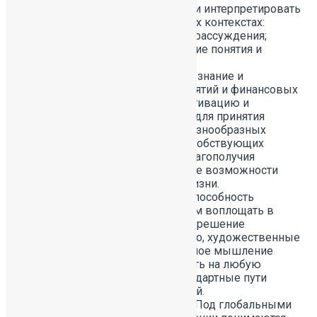
формулировать, применять и интерпретировать
математику в разнообразных контекстах:
применять математические рассуждения;
использовать математические понятия и
инструменты.
Финансовая грамотность
– знание и
понимание финансовых понятий и финансовых
рисков, а также навыки, мотивацию и
уверенность, необходимые для принятия
эффективных решений в разнообразных
финансовых ситуациях, способствующих
улучшению финансового благополучия
личности и общества, а также возможности
участия в экономической жизни.
Креативное мышление
– способность
создавать или иным образом воплощать в
жизнь что-то новое, будь то решение
проблемы, метод, устройство, художественные
объект или форму. Креативное мышление
помогает быстро реагировать на любую
проблему и находить нестандартные пути
выхода из сложных ситуаций.
Глобальные компетенции.
Под глобальными