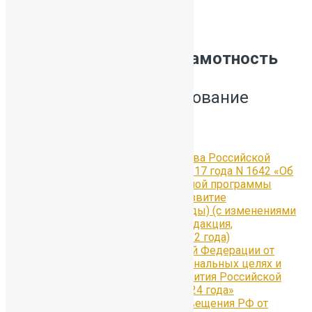
Функциональная грамотность
Нормативное регулирование
Федеральный уровень
Постановление правительства Российской
Федерации от 26 декабря 2017 года N 1642 «Об
утверждении государственной программы
Российской Федерации «Развитие
образования» (2018-2025 годы) (с изменениями
на 24 декабря 2021 года) (редакция,
действующая с 6 января 2022 года)
Указ Президента Российской Федерации от
07.05.2018 г. № 204 «О национальных целях и
стратегических задачах развития Российской
Федерации на период до 2024 года»
Приказ Министерства Просвещения РФ от