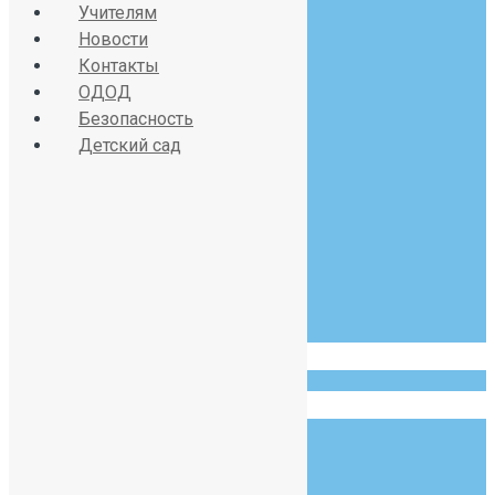
Учителям
Новости
Контакты
Красносельское шоссе
ОДОД
дом 34, литер А
Безопасность
Детский сад
07:30 - 19:00
Пн-Сб
123 456 789
info@example.com