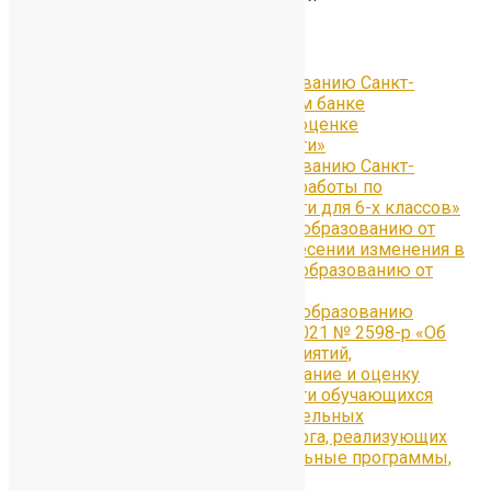
Региональный уровень
Письмо Комитета по образованию Санкт-
Петербурга «Об электронном банке
тренировочных заданий по оценке
функциональной грамотности»
Письмо Комитета по образованию Санкт-
Петербурга «О проведении работы по
функциональной грамотности для 6-х классов»
Распоряжение Комитета по образованию от
01.12.2021 № 31978-р «О внесении изменения в
распоряжение Комитета по образованию от
15.09.2021 № 2598-р»
Распоряжение Комитета по образованию
Санкт-Петербурга от 15.09.2021 № 2598-р «Об
утверждении Плана мероприятий,
направленных на формирование и оценку
функциональной грамотности обучающихся
государственных образовательных
организаций Санкт-Петербурга, реализующих
основные общеобразовательные программы,
на 2021/2022 учебный год»