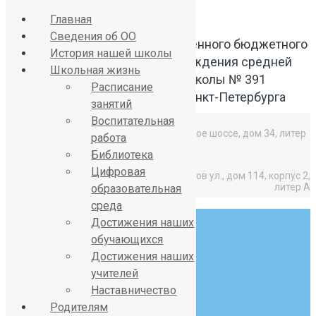
Главная
Сведения об ОО
Официальный сайт Государственного бюджетного
История нашей школы
общеобразовательного учреждения средней
Школьная жизнь
общеобразовательной школы № 391
Расписание
Красносельского района Санкт-Петербурга
занятий
Воспитательная
Средняя школа: Горелово, Красносельское шоссе, дом 34, литер
работа
А,
Библиотека
Цифровая
Начальная школа: Горелово, Коммунаров ул., дом 114, корпус 2,
литер А
образовательная
среда
Достижения наших
обучающихся
Достижения наших
учителей
8 (812) 746-27-31
Наставничество
sch391@obr.gov.spb.ru
Родителям