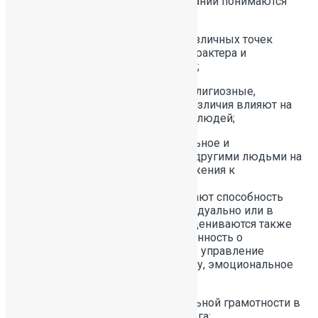
компетенциями в исследовании понимаются
способности:
— критически рассматривать с различных точек
зрения проблемы глобального характера и
межкультурного взаимодействия;
— осознавать, как культурные, религиозные,
политические, расовые и иные различия влияют на
восприятие, суждения и взгляды людей;
— вступать в открытое, уважительное и
эффективное взаимодействие с другими людьми на
основе разделяемого всеми уважения к
человеческому достоинству.
Глобальные компетенции включают способность
эффективно действовать индивидуально или в
группе в различных ситуациях. Оцениваются также
заинтересованность и осведомленность о
глобальных тенденциях развития, управление
поведением, открытость к новому, эмоциональное
восприятие нового.
Результаты работ по функциональной грамотности в
ГБОУ СОШ № 391 Санкт-Петербурга: