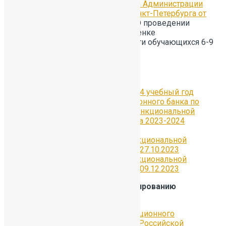
Письмо Отдела образования Администрации
Красносельского района Санкт-Петербурга от
13.02.2022 №18-17-180/23
«О проведении
тренировочных работ по оценке
функциональной грамотности обучающихся 6-9
классов на портале РЭШ»
Локальные акты школы
План мероприятий 2023-2024 учебный год
Приказ о внедрении электронного банка по
формированию и оценке функциональной
грамотности обучающихся на 2023-2024
учебный год
О проведении работ по функциональной
грамотности с 23.10.2023 по 27.10.2023
О проведении работ по функциональной
грамотности с 20.11.2023 по 09.12.2023
Электронные ресурсы по формированию
функциональной грамотности
Сетевой комплекс информационного
взаимодействия субъектов Российской