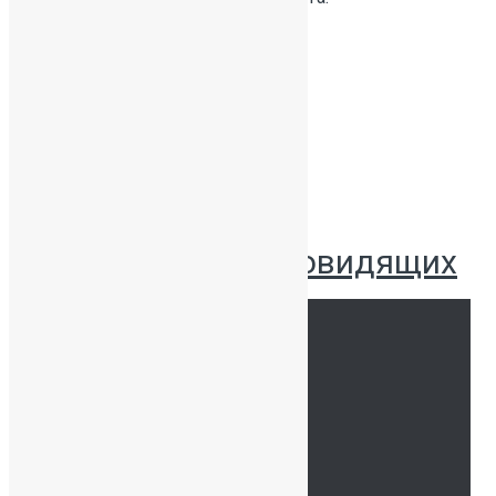
Результаты работ 2021 года
Результаты работ 2022 года
Результаты работ 2023 года
Версия для слабовидящих
Наши координаты
Связаться с нами