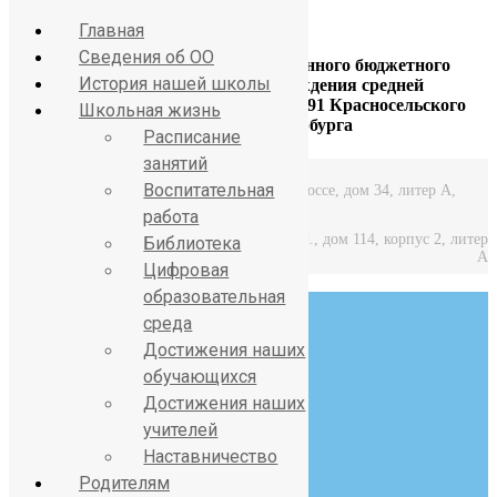
Главная
Сведения об ОО
Официальный сайт Государственного бюджетного
История нашей школы
общеобразовательного учреждения средней
общеобразовательной школы № 391 Красносельского
Школьная жизнь
района Санкт-Петербурга
Расписание
занятий
Воспитательная
Средняя школа: Горелово, Красносельское шоссе, дом 34, литер А,
работа
Начальная школа: Горелово, Коммунаров ул., дом 114, корпус 2, литер
Библиотека
А
Цифровая
образовательная
среда
Достижения наших
обучающихся
Достижения наших
8 (812) 746-27-31
учителей
sch391@obr.gov.spb.ru
Наставничество
Родителям