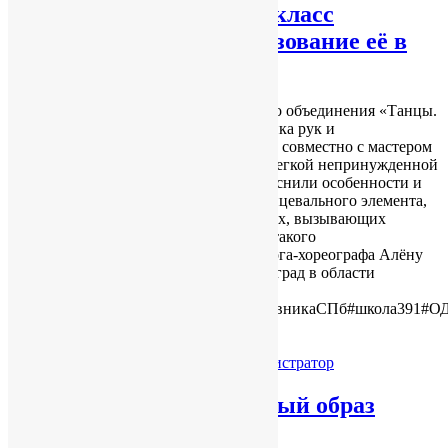
Новости ОДОД: мастер-класс
«Пластика рук и использование её в
хореографии».
12 апреля у воспитанников творческого объединения «Танцы.
Амалия» прошёл мастер-класс «Пластика рук и
использование её в хореографии».Дети совместно с мастером
повторяли танцевальные движения в легкой непринужденной
форме. Участникам мастер-класса объяснили особенности и
детали выполнения того или иного танцевального элемента,
особенно останавливались на элементах, вызывающих
сложности.Благодарим за проведение такого
воодушевляющего мероприятия педагога-хореографа Алёну
Сисину, обладательницу множества наград в области
восточных
танцев.#ГПН_2023#ГодПедагогаНаставникаСПб#школа391#О
Читать далее
14.04.2023
Без рубрики
by
Администратор
Флешмоб «Мы за здоровый образ
жизни!»