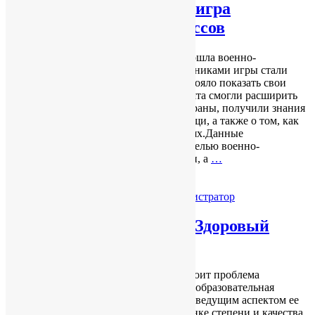
Военно-патриотическая игра
«Зарница» среди 9-х классов
15 апреля 2023 года в нашей школе прошла военно-
патриотическая игра «Зарница». Участниками игры стали
команды 9-х классов. Командам предстояло показать свои
знания и умения на разных этапах.Ребята смогли расширить
представления об истории развития страны, получили знания
и навыки оказания медицинской помощи, а также о том, как
вести себя при чрезвычайных ситуациях.Данные
соревнования проводятся ежегодно с целью военно-
патриотического воспитания молодежи, а
…
Читать далее
17.04.2023
Без рубрики
by
Администратор
Классный час на тему: «Здоровый
образ жизни»
На сегодняшний день в школе остро стоит проблема
сохранения здоровья учащихся. И хотя образовательная
функция школы по-прежнему остается ведущим аспектом ее
деятельности, важным фактором в оценке степени и качества