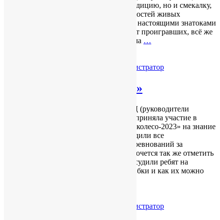
пришлось проявить не только свою эрудицию, но и смекалку,
а также знание биологических особенностей живых
организмов. Школьники показали себя настоящими знатоками
природы! И хотя в такой игре не бывает проигравших, всё же
по количеству баллов победителем стала
…
Читать далее
14.04.2023
Без рубрики
by
Администратор
«Безопасное колесо-2023»
12 апреля младшая группа отряда ЮИД (руководители
Мотылевич М.А и Кобылянцева А.С.) приняла участие в
районный соревнованиях «Безопасное колесо-2023» на знание
ПДД. Ребята с особым усердием проходили все
станции.Благодарим организаторов соревнований за
интересное и полезное мероприятие. Хочется так же отметить
студентов медиков, которые не только судили ребят на
станциях, но и поясняли, где были ошибки и как их можно
избежать в
…
Читать далее
14.04.2023
Без рубрики
by
Администратор