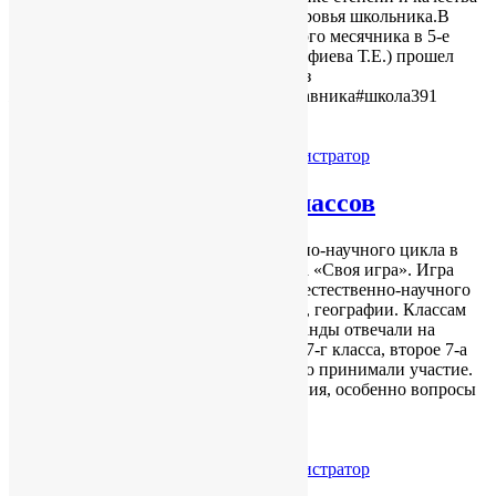
обученности становится состояние здоровья школьника.В
рамках мероприятий антинаркотического месячника в 5-е
классе (классный руководитель Адбурафиева Т.Е.) прошел
классный час на тему: «Здоровый образ
жизни».#ГПН_2023#ГодПедагогаНаставника#школа391
Читать далее
17.04.2023
Без рубрики
by
Администратор
«Своя игра» среди 7-х классов
В рамках Недели предметов естественно-научного цикла в
нашей школе среди 7-х классов прошла «Своя игра». Игра
включала вопросы по всем предметам естественно-научного
цикла: ОБЖ, физике, химии, биологии, географии. Классам
были выданы маршрутные листы, команды отвечали на
вопросы.Первое место заняла команда 7-г класса, второе 7-а
класса, третье 7-е класса.Ребята активно принимали участие.
Некоторые вопросы вызвали затруднения, особенно вопросы
по химии. Так как
…
Читать далее
17.04.2023
Без рубрики
by
Администратор