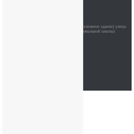
Наш адрес
Красносельское шоссе дом 34 литер А (основное здание) улица
Коммунаров дом 114 корпус 2 (здание начальной школы)
Часы работы
Пн - Сб: 07:30-19:00
94762214