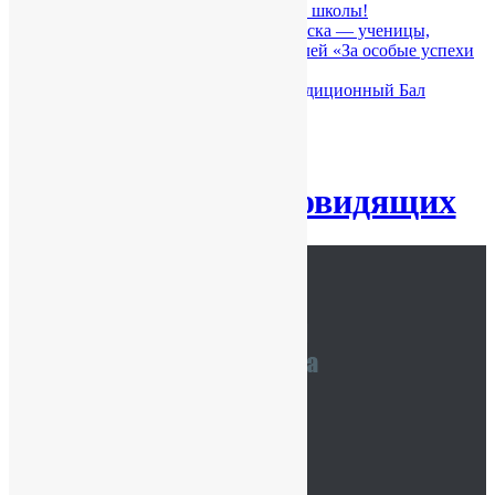
Наши медалисты — гордость 391 школы!
Гордость 55-го юбилейного выпуска — ученицы,
ставшие обладательницами медалей «За особые успехи
в учении»
30 июня в Петергофе прошёл традиционный Бал
медалистов
Версия для слабовидящих
Наши координаты
Связаться с нами