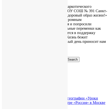
13 апреля в рамках мероприятий антинаркотического
месячника Совет старшеклассников ГБОУ СОШ № 391 Санкт-
Петербурга провели флешмоб «Мы за здоровый образ жизни!»
для младших школьников.Ученики с огромным
удовольствием повторяли все движения и попросили
старшеклассников проводить танцевальные переменки как
можно чаще! Такие флешмобы проводятся в поддержку
здорового и активного образа жизни. Жизнь бежит
стремительным потоком, и каждый новый день приносит нам
что-то новое,
…
Читать далее
«
‹
42
43
44
45
46
›
»
Search for:
Search
Рубрики
Рубрики
Свежие записи
Всероссийский Форум учителей географии «Уроки
географии» в Национальном центре «Россия» в Москве
#Отличники391