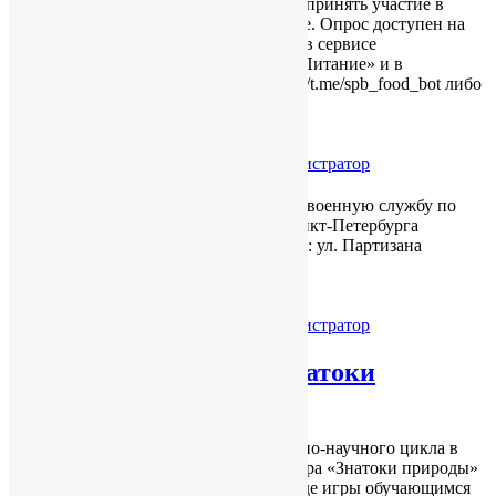
совершенствованием. Предлагаем вам принять участие в
опросе, посвящённом питанию в школе. Опрос доступен на
портале «Петербургское образование» в сервисе
«Электронный дневник» во вкладке «Питание» и в
мессенджере Телеграм по ссылке: http://t.me/spb_food_bot либо
перейти по QR-коду:
Читать далее
14.04.2023
Без рубрики
by
Администратор
Информационный пункт по отбору на военную службу по
контракту Красносельского района Санкт-Петербурга
приглашает на консультацию по адресу: ул. Партизана
Германа, д.3, телефон 576-94-35
Читать далее
14.04.2023
Без рубрики
by
Администратор
Экологическая игра «Знатоки
природы»
В рамках Недели предметов естественно-научного цикла в
нашей школе прошла экологическая игра «Знатоки природы»
среди учеников 6-а и 6-в классов. В ходе игры обучающимся