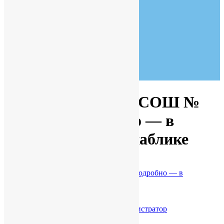
Goldsmith Hall
New York, NY 90210
07:30 - 19:00
Monday to Friday
Тур по школе
НОВОСТИ ГБОУ СОШ №
391 более подробно — в
официальном Госпаблике
Главная
НОВОСТИ ГБОУ СОШ № 391 более подробно — в
официальном Госпаблике
Page 44
17.04.2023
Без рубрики
by
Администратор