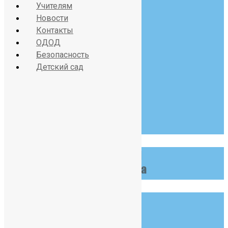
Учителям
Новости
Красносельское шоссе
Контакты
дом 34, литер А
ОДОД
Безопасность
Детский сад
07:30 - 19:00
Пн-Сб
123 456 789
info@example.com