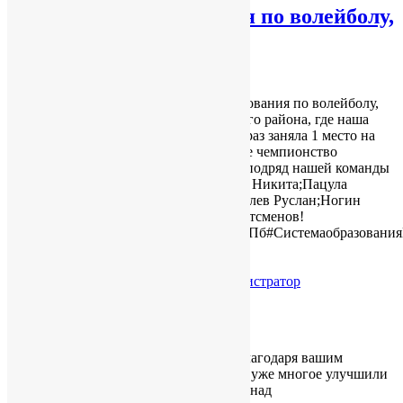
Открытые соревнования по волейболу,
посвященные 50-летию
Красносельского района
13 апреля проходили открытые соревнования по волейболу,
посвященные 50-летию Красносельского района, где наша
сборная 8-в и 8-г классов в очередной раз заняла 1 место на
пьедестале, тем самым подтвердив свое чемпионство
прошлых соревнований. Эта 4 победа подряд нашей команды
2008-2007г.р.Состав сборной:Кузнецов Никита;Пацула
Денис;Клубов Денис;Сакаринен Ян;Гилев Руслан;Ногин
Богдан.Поздравляем наших юных спортсменов!
#ГПН_2023#ГодПедагогаНаставникаСПб#Системаобразования
Читать далее
14.04.2023
Без рубрики
by
Администратор
«Едим в школе. Спб»
Уважаемые родители, обучающиеся! Благодаря вашим
отзывам, советам и рекомендациям мы уже многое улучшили
в нашей школе и продолжаем работать над