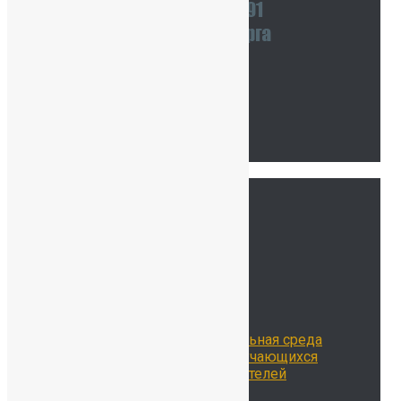
Наши координаты
Связаться с нами
Тур по школе
Ссылки
Главная
Сведения об ОО
История нашей школы
Школьная жизнь
Расписание занятий
Воспитательная работа
Библиотека
Цифровая образовательная среда
Достижения наших обучающихся
Достижения наших учителей
Наставничество