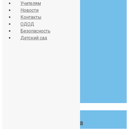
sch391@obr.gov.spb.ru
Учителям
Новости
Контакты
ОДОД
Красносельское шоссе
Безопасность
Детский сад
дом 34, литер А
07:30 - 19:00
Пн-Сб