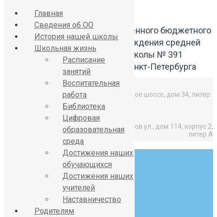
Главная
Сведения об ОО
Официальный сайт Государственного бюджетного
История нашей школы
общеобразовательного учреждения средней
Школьная жизнь
общеобразовательной школы № 391
Расписание
Красносельского района Санкт-Петербурга
занятий
Воспитательная
работа
Средняя школа: Горелово, Красносельское шоссе, дом 34, литер
А,
Библиотека
Цифровая
Начальная школа: Горелово, Коммунаров ул., дом 114, корпус 2,
образовательная
литер А
среда
Достижения наших
обучающихся
Достижения наших
учителей
Наставничество
8 (812) 746-27-31
Родителям