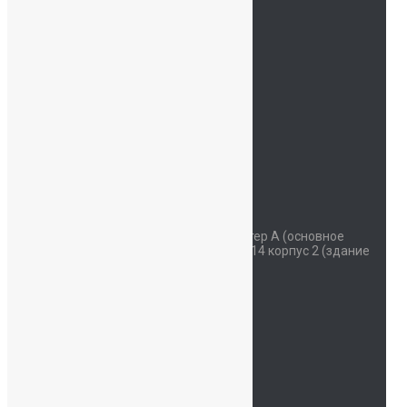
Родителям
Учителям
Новости
Контакты
ОДОД
Безопасность
Детский сад
Мы на карте
Контакты
Наш адрес
Красносельское шоссе дом 34 литер А (основное
здание) улица Коммунаров дом 114 корпус 2 (здание
начальной школы)
Часы работы
Пн - Сб: 07:30-19:00