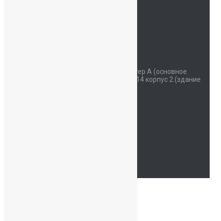
Детский сад
Мы на карте
Контакты
Наш адрес
Красносельское шоссе дом 34 литер А (основное
здание) улица Коммунаров дом 114 корпус 2 (здание
начальной школы)
Часы работы
Пн - Сб: 07:30-19:00
94762214