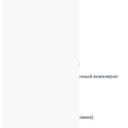
Без категории
Вид образования:
Высшее профессиональное
Образовательное учреждение:
Санкт-Петербургский государственный инженерно-
экономический университет
Специальность:
Прикладная информатика(в экономике)