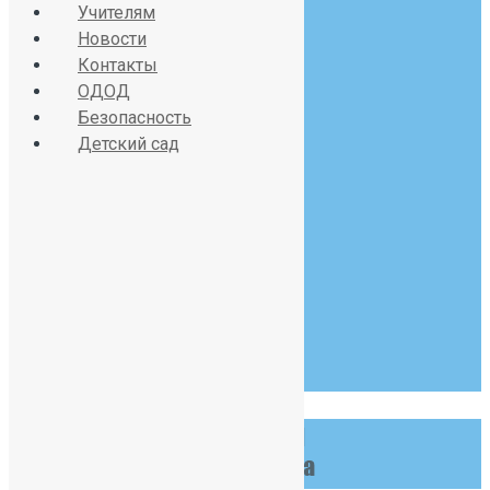
sch391@obr.gov.spb.ru
Учителям
Новости
Контакты
ОДОД
Красносельское шоссе
Безопасность
Детский сад
дом 34, литер А
07:30 - 19:00
Пн-Сб