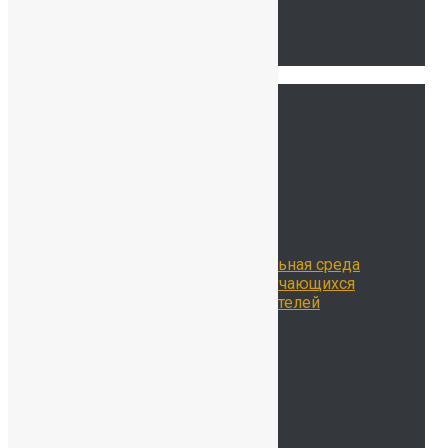
Связаться с нами
Тур по школе
Ссылки
Главная
Сведения об ОО
История нашей школы
Школьная жизнь
Расписание занятий
Воспитательная работа
Библиотека
Цифровая образовательная среда
Достижения наших обучающихся
Достижения наших учителей
Наставничество
Родителям
Учителям
Новости
Контакты
ОДОД
Безопасность