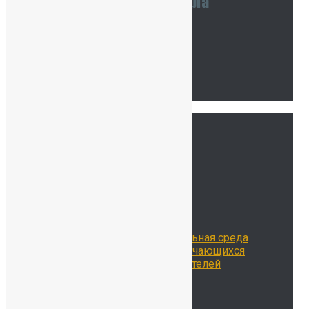
Наши координаты
Связаться с нами
Тур по школе
Ссылки
Главная
Сведения об ОО
История нашей школы
Школьная жизнь
Расписание занятий
Воспитательная работа
Библиотека
Цифровая образовательная среда
Достижения наших обучающихся
Достижения наших учителей
Наставничество
Родителям
Учителям