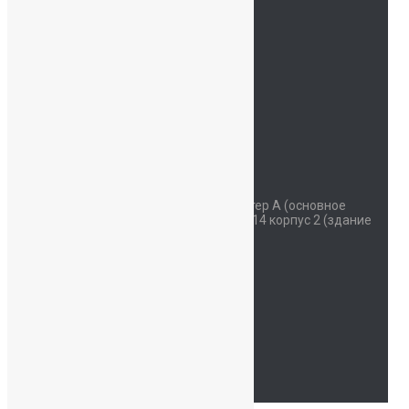
Новости
Контакты
ОДОД
Безопасность
Детский сад
Мы на карте
Контакты
Наш адрес
Красносельское шоссе дом 34 литер А (основное
здание) улица Коммунаров дом 114 корпус 2 (здание
начальной школы)
Часы работы
Пн - Сб: 07:30-19:00