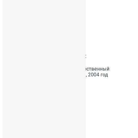
Вид образования:
Высшее профессиональное
Образовательное учреждение:
ГОУ ВПО «Ленинградский государственный
университет имени А.С. Пушкина», 2004 год
Специальность:
олигофренопедагогика