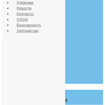
sch391@obr.gov.spb.ru
Учителям
Новости
Контакты
ОДОД
Красносельское шоссе
Безопасность
Детский сад
дом 34, литер А
07:30 - 19:00
Пн-Сб