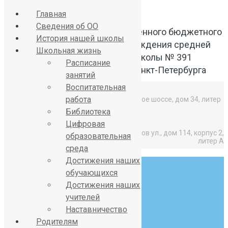
Главная
Сведения об ОО
Официальный сайт Государственного бюджетного
История нашей школы
общеобразовательного учреждения средней
Школьная жизнь
общеобразовательной школы № 391
Расписание
Красносельского района Санкт-Петербурга
занятий
Воспитательная
работа
Средняя школа: Горелово, Красносельское шоссе, дом 34, литер
А,
Библиотека
Цифровая
Начальная школа: Горелово, Коммунаров ул., дом 114, корпус 2,
образовательная
литер А
среда
Достижения наших
обучающихся
Достижения наших
учителей
Наставничество
8 (812) 746-27-31
Родителям