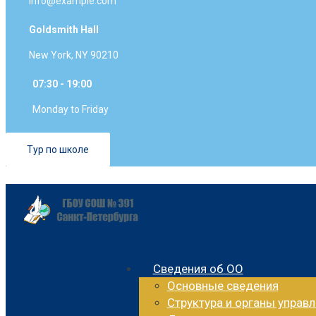
info@example.com
Goldsmith Hall
New York, NY 90210
07:30 - 19:00
Monday to Friday
Тур по школе
Сведения об ОО
Основные сведения
Структура и органы управ