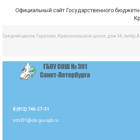
Официальный сайт Государственного бюджетн
Кр
Средняя школа: Горелово, Красносельское шоссе, дом 34, литер А
8 (812) 746-27-31
sch391@obr.gov.spb.ru