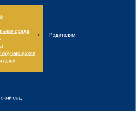
а
льная среда
Родителям
ь
ды
х обучающихся
ителей
ский сад