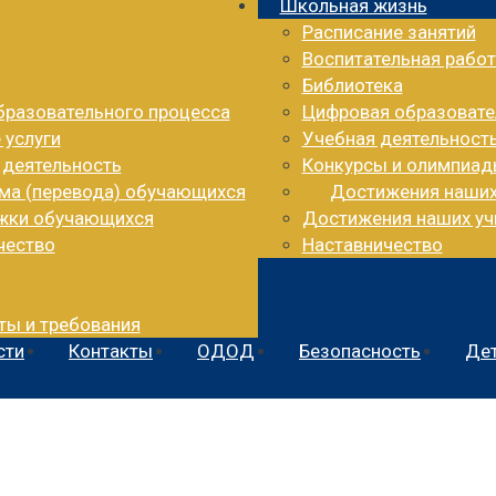
Школьная жизнь
Расписание занятий
Воспитательная работ
Библиотека
бразовательного процесса
Цифровая образовате
 услуги
Учебная деятельност
 деятельность
Конкурсы и олимпиа
ема (перевода) обучающихся
Достижения наши
ржки обучающихся
Достижения наших уч
чество
Наставничество
ты и требования
сти
Контакты
ОДОД
Безопасность
Дет