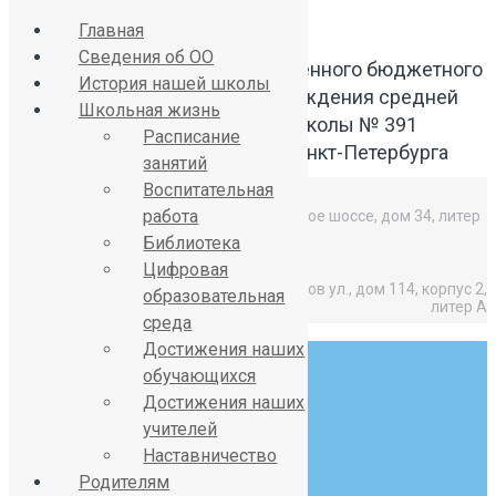
Главная
Сведения об ОО
Официальный сайт Государственного бюджетного
История нашей школы
общеобразовательного учреждения средней
Школьная жизнь
общеобразовательной школы № 391
Расписание
Красносельского района Санкт-Петербурга
занятий
Воспитательная
работа
Средняя школа: Горелово, Красносельское шоссе, дом 34, литер
А,
Библиотека
Цифровая
Начальная школа: Горелово, Коммунаров ул., дом 114, корпус 2,
образовательная
литер А
среда
Достижения наших
обучающихся
Достижения наших
учителей
Наставничество
8 (812) 746-27-31
Родителям