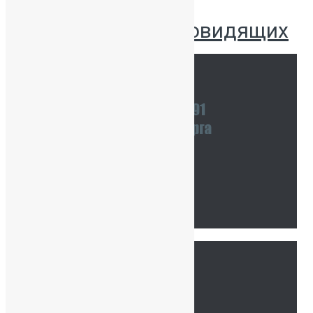
Версия для слабовидящих
Наши координаты
Связаться с нами
Тур по школе
Ссылки
Главная
Сведения об ОО
История нашей школы