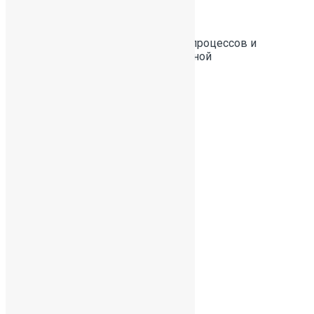
Специальность:
Автоматизация технологических процессов и
производств целлюлозно-бумажной
промышленности
Профиль образования:
непедагогическое
Ученые степени и звания:
не имеет
Общий стаж: