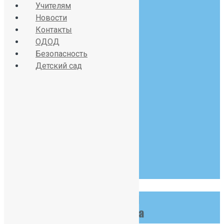
sch391@obr.gov.spb.ru
Учителям
Новости
Контакты
ОДОД
Красносельское шоссе
Безопасность
Детский сад
дом 34, литер А
07:30 - 19:00
Пн-Сб