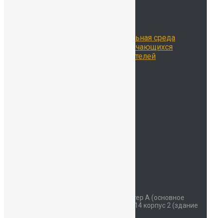
Школьная жизнь
Расписание занятий
Воспитательная работа
Библиотека
Цифровая образовательная среда
Достижения наших обучающихся
Достижения наших учителей
Наставничество
Родителям
Учителям
Новости
Контакты
ОДОД
Безопасность
Детский сад
Мы на карте
Контакты
Наш адрес
Красносельское шоссе дом 34 литер А (основное
здание) улица Коммунаров дом 114 корпус 2 (здание
начальной школы)