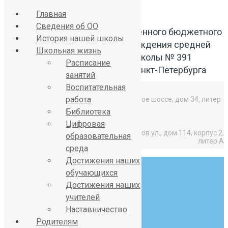
Главная
Сведения об ОО
Официальный сайт Государственного бюджетного
История нашей школы
общеобразовательного учреждения средней
Школьная жизнь
общеобразовательной школы № 391
Расписание
Красносельского района Санкт-Петербурга
занятий
Воспитательная
работа
Средняя школа: Горелово, Красносельское шоссе, дом 34, литер
А,
Библиотека
Цифровая
Начальная школа: Горелово, Коммунаров ул., дом 114, корпус 2,
образовательная
литер А
среда
Достижения наших
обучающихся
Достижения наших
учителей
Наставничество
8 (812) 746-27-31
Родителям