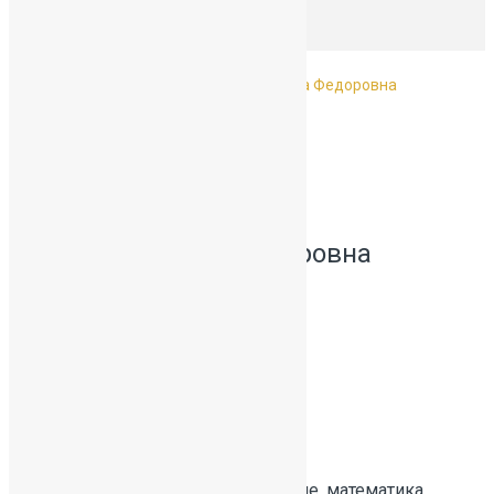
Главная
Педагоги
Михайлик Алла Федоровна
Михайлик Алла Федоровна
Должность:
Учитель начальных классов
Преподаваемый предмет:
Русский язык, литературное чтение, математика,