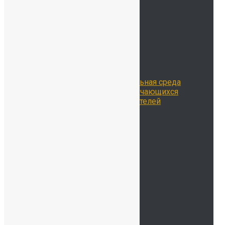
Главная
Сведения об ОО
История нашей школы
Школьная жизнь
Расписание занятий
Воспитательная работа
Библиотека
Цифровая образовательная среда
Достижения наших обучающихся
Достижения наших учителей
Наставничество
Родителям
Учителям
Новости
Контакты
ОДОД
Безопасность
Детский сад
Мы на карте
Контакты