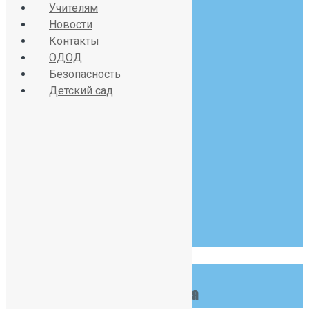
sch391@obr.gov.spb.ru
Учителям
Новости
Контакты
ОДОД
Красносельское шоссе
Безопасность
Детский сад
дом 34, литер А
07:30 - 19:00
Пн-Сб