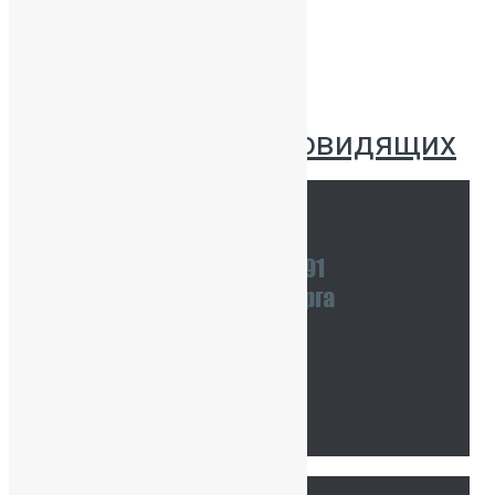
Версия для слабовидящих
Наши координаты
Связаться с нами
Тур по школе
Ссылки