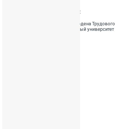
Образовательное учреждение:
Ленинградский ордена Ленина ордена Трудового
Красного Знамени государственный университет
Специальность:
История
Профиль образования:
Педагогическое
Ученые степени и звания:
Не имеет