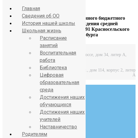
Главная
Сведения об ОО
Официальный сайт Государственного бюджетного
История нашей школы
общеобразовательного учреждения средней
общеобразовательной школы № 391 Красносельского
Школьная жизнь
района Санкт-Петербурга
Расписание
занятий
Воспитательная
Средняя школа: Горелово, Красносельское шоссе, дом 34, литер А,
работа
Библиотека
Начальная школа: Горелово, Коммунаров ул., дом 114, корпус 2, литер
Цифровая
А
образовательная
среда
Достижения наших
обучающихся
Достижения наших
8 (812) 746-27-31
учителей
Наставничество
sch391@obr.gov.spb.ru
Родителям