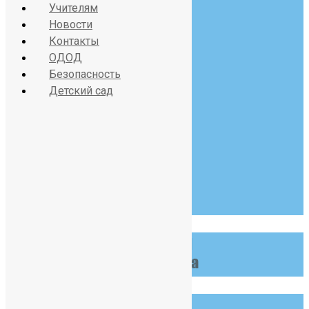
Учителям
Новости
Контакты
Красносельское шоссе
ОДОД
дом 34, литер А
Безопасность
Детский сад
07:30 - 19:00
Пн-Сб
123 456 789