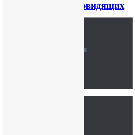
Версия для слабовидящих
Наши координаты
Связаться с нами
Тур по школе
Ссылки
Главная
Сведения об ОО
История нашей школы
Школьная жизнь
Расписание занятий