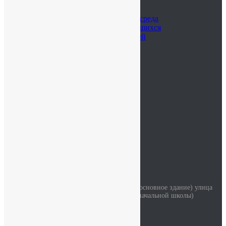
Воспитательная работа
Библиотека
Цифровая образовательная среда
Достижения наших обучающихся
Достижения наших учителей
Наставничество
Родителям
Учителям
Новости
Контакты
ОДОД
Безопасность
Детский сад
Мы на карте
Контакты
Наш адрес
Красносельское шоссе дом 34 литер А (основное здание) улица
Коммунаров дом 114 корпус 2 (здание начальной школы)
Часы работы