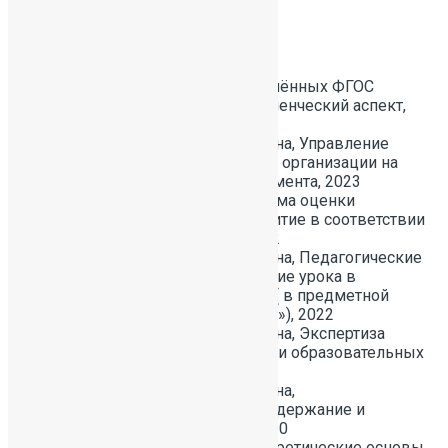
образовании, 2019
Повышение квалификации:
СПбАППО, Введение обновлённых ФГОС
общего образования: управленческий аспект,
2023
ИМЦ Красносельского района, Управление
развитием образовательной организации на
основе проектного менеджмента, 2023
СПбАППО, Внутренняя система оценки
качества образования: развитие в соответствии
с обновленными ФГОС, 2022
ИМЦ Красносельского района, Педагогические
технологии и конструирование урока в
условиях реализации ФГОС ( в предметной
области «Иностранный язык»), 2022
ИМЦ Красносельского района, Экспертиза
инновационной деятельности образовательных
организаций, 2021
ИМЦ Красносельского района,
Индивидуальный проект: содержание и
методика преподавания, 2020
СПбАППО, Методология, теоретические основы