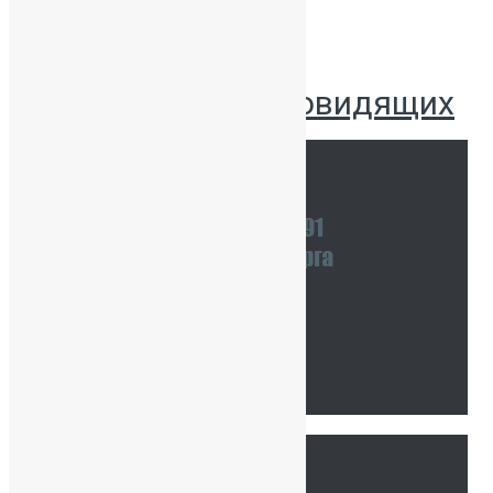
Версия для слабовидящих
Наши координаты
Связаться с нами
Тур по школе
Ссылки
Главная