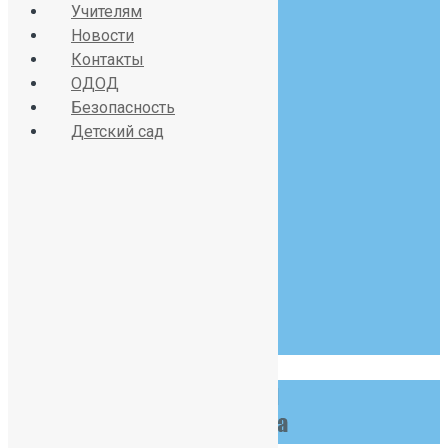
Учителям
sch391@obr.gov.spb.ru
Новости
Контакты
ОДОД
Безопасность
Красносельское шоссе
Детский сад
дом 34, литер А
07:30 - 19:00
Пн-Сб