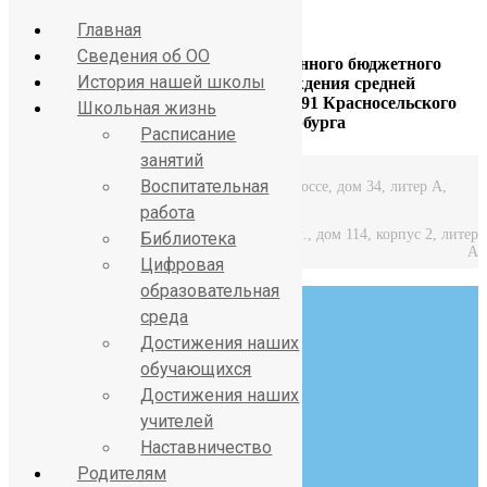
Главная
Сведения об ОО
Официальный сайт Государственного бюджетного
История нашей школы
общеобразовательного учреждения средней
общеобразовательной школы № 391 Красносельского
Школьная жизнь
района Санкт-Петербурга
Расписание
занятий
Воспитательная
Средняя школа: Горелово, Красносельское шоссе, дом 34, литер А,
работа
Начальная школа: Горелово, Коммунаров ул., дом 114, корпус 2, литер
Библиотека
А
Цифровая
образовательная
среда
Достижения наших
обучающихся
Достижения наших
8 (812) 746-27-31
учителей
sch391@obr.gov.spb.ru
Наставничество
Родителям