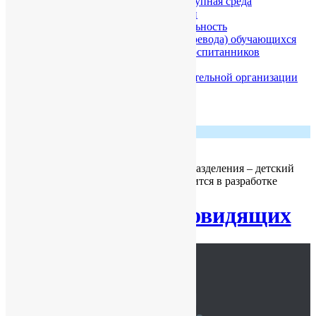
образовательного процесса. Доступная среда
Платные образовательные услуги
Финансово-хозяйственная деятельность
Вакантные места для приёма (перевода) обучающихся
Стипендии и меры поддержки воспитанников
Международное сотрудничество
Организация питания в образовательной организации
Родителям. Приём в детский сад
Инновационная деятельность
Плановое открытие структурного подразделения – детский
сад 1 марта 2024 года. Страница находится в разработке
Версия для слабовидящих