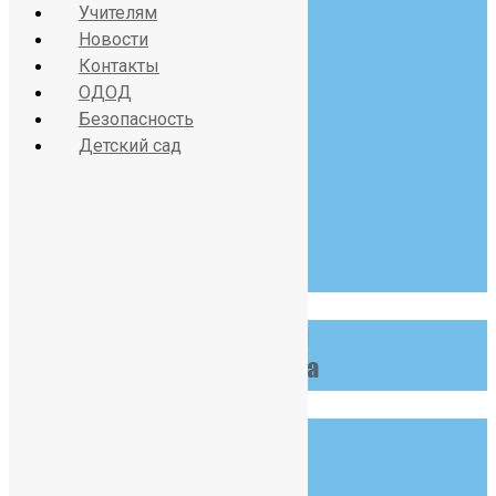
Учителям
Новости
Красносельское шоссе
Контакты
дом 34, литер А
ОДОД
Безопасность
Детский сад
07:30 - 19:00
Пн-Сб
123 456 789
info@example.com