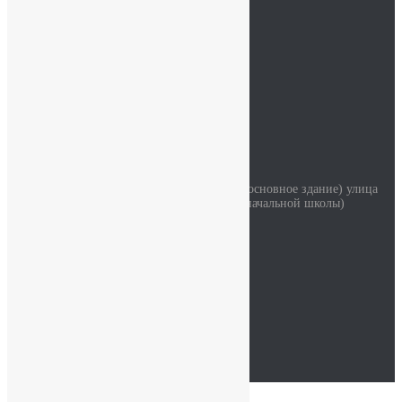
Контакты
ОДОД
Безопасность
Детский сад
Мы на карте
Контакты
Наш адрес
Красносельское шоссе дом 34 литер А (основное здание) улица
Коммунаров дом 114 корпус 2 (здание начальной школы)
Часы работы
Пн - Сб: 07:30-19:00
94762214