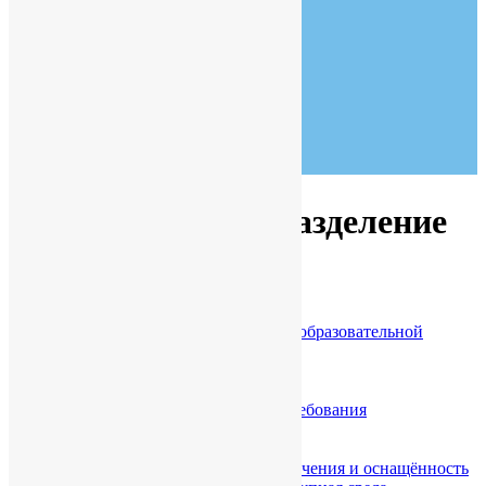
Goldsmith Hall
New York, NY 90210
07:30 - 19:00
Monday to Friday
Тур по школе
Структурное подразделение
Главная
Структурное подразделение
Основные сведения
Структура и органы управления образовательной
организации
Документы
Образование
Образовательные стандарты и требования
Педагогический состав
Руководство
Материально-техническое обеспечения и оснащённость