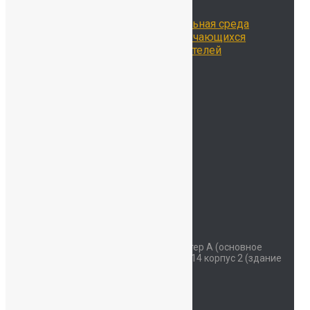
Библиотека
Цифровая образовательная среда
Достижения наших обучающихся
Достижения наших учителей
Наставничество
Родителям
Учителям
Новости
Контакты
ОДОД
Безопасность
Детский сад
Мы на карте
Контакты
Наш адрес
Красносельское шоссе дом 34 литер А (основное
здание) улица Коммунаров дом 114 корпус 2 (здание
начальной школы)
Часы работы