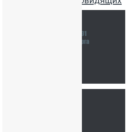
Версия для слабовидящих
Наши координаты
Связаться с нами
Тур по школе
Ссылки
Главная
Сведения об ОО
История нашей школы
Школьная жизнь
Расписание занятий
Воспитательная работа