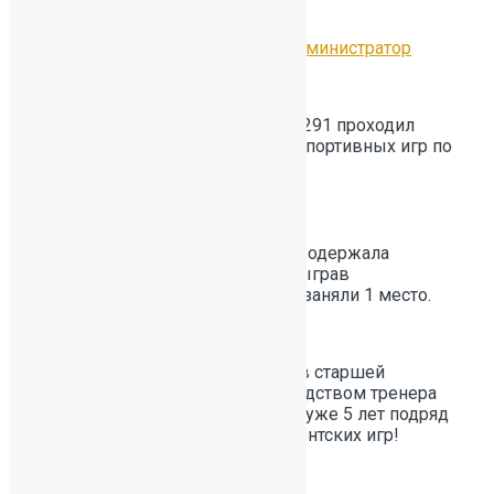
12.02.2026
Без рубрики
by
Администратор
11 февраля на базе ГБОУ СОШ №291 проходил
финальный этап Президентских спортивных игр по
волейболу.
️ Команда юношей 391-ой школы одержала
уверенные победы в финале, обыграв
представителей 271 и 54 школ, и заняли 1 место.
Наша сборная мужская команда в старшей
возрастной категории под руководством тренера
Олега Дмитриевича Теплинского уже 5 лет подряд
становится победителем Президентских игр!