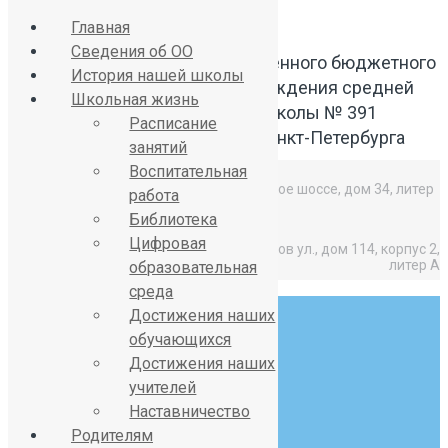
Главная
Сведения об ОО
Официальный сайт Государственного бюджетного
История нашей школы
общеобразовательного учреждения средней
Школьная жизнь
общеобразовательной школы № 391
Расписание
Красносельского района Санкт-Петербурга
занятий
Воспитательная
Средняя школа: Горелово, Красносельское шоссе, дом 34, литер
работа
А,
Библиотека
Цифровая
Начальная школа: Горелово, Коммунаров ул., дом 114, корпус 2,
литер А
образовательная
среда
Достижения наших
обучающихся
Достижения наших
учителей
8 (812) 746-27-31
Наставничество
sch391@obr.gov.spb.ru
Родителям