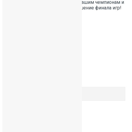
поздравления и бурные овации нашим чемпионам и
их наставнику! Блестящее завершение финала игр!
#школа391
#победы391
Предыдущая
НОВОСТИ ОДОД!
Следующая
ПОБЕДЫ наших учителей
Comments are closed.
Search for:
Search
Рубрики