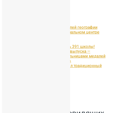
Рубрики
Свежие записи
Всероссийский Форум учителей географии
«Уроки географии» в Национальном центре
«Россия» в Москве
#Отличники391
Наши медалисты — гордость 391 школы!
Гордость 55-го юбилейного выпуска —
ученицы, ставшие обладательницами медалей
«За особые успехи в учении»
30 июня в Петергофе прошёл традиционный
Бал медалистов