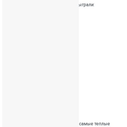
В этом учебном году на турнире сыграли:
Легинских Владимир
Лебедев Даниил
Кризина Владислав
Мазуров Семён
Нестерихин Артём
Федотов ИванСегодня мы дарим самые теплые