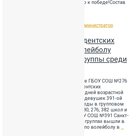
настоящий командный дух и волю к победе!Состав
команды: Ланец
…
Читать далее
12.02.2026
Без рубрики
by
Администратор
Групповой этап Президентских
спортивных игр по волейболу
средней возрастной группы среди
девушек.
НАШИ ПОБЕДЫ 6 февраля на базе ГБОУ СОШ №276
проходил групповой этап Президентских
спортивных игр по волейболу средней возрастной
группы среди девушек. Команда девушек 391-ой
школы одержала уверенные победы в групповом
этапе, обыграв представителей 380, 276, 382 школ и
прошли в финал! 3 команды ГБОУ СОШ №391 Санкт-
Петербурга в разных возрастных группах вышли в
финалы районных соревнований по волейболу в
…
Читать далее