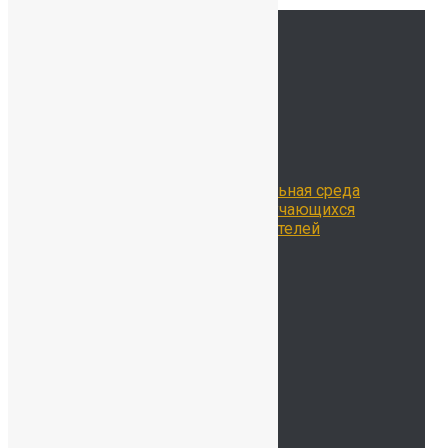
Ссылки
Главная
Сведения об ОО
История нашей школы
Школьная жизнь
Расписание занятий
Воспитательная работа
Библиотека
Цифровая образовательная среда
Достижения наших обучающихся
Достижения наших учителей
Наставничество
Родителям
Учителям
Новости
Контакты
ОДОД
Безопасность
Детский сад
Мы на карте
Контакты