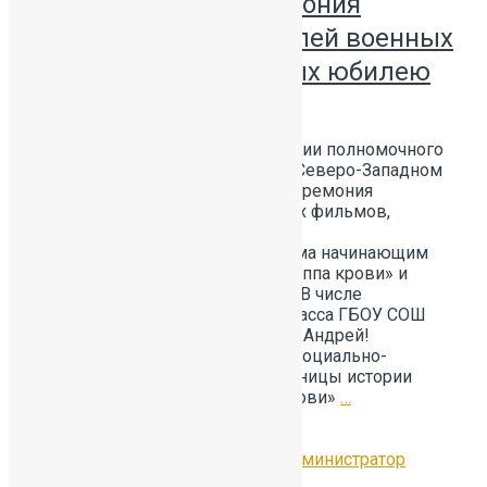
Торжественная церемония
награждения создателей военных
фильмов, посвященных юбилею
Великой Победы
НАШИ ДОСТИЖЕНИЯ В резиденции полномочного
представителя президента РФ в Северо-Западном
округе прошла торжественная церемония
награждения создателей военных фильмов,
посвященных юбилею Великой
Победы.Благодарственные письма начинающим
актёрам и создателям картин «Группа крови» и
«Таганрог» вручал Игорь Руденя. В числе
награждённых был ученик 6-а класса ГБОУ СОШ
№391 Санкт-Петербурга Ковалёв Андрей!
Представленные картины несут социально-
значимый характер, отражая страницы истории
нашей страны. Фильм «Группа крови»
…
Читать далее
12.02.2026
Без рубрики
by
Администратор