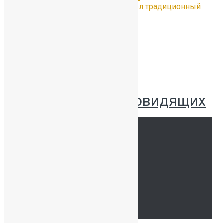
30 июня в Петергофе прошёл традиционный
Бал медалистов
Версия для слабовидящих
Наши координаты
Связаться с нами
Тур по школе