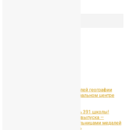
‹
1
2
3
4
5
›
»
Search for:
Search
Рубрики
Рубрики
Свежие записи
Всероссийский Форум учителей географии
«Уроки географии» в Национальном центре
«Россия» в Москве
#Отличники391
Наши медалисты — гордость 391 школы!
Гордость 55-го юбилейного выпуска —
ученицы, ставшие обладательницами медалей
«За особые успехи в учении»