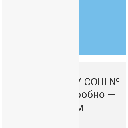
Goldsmith Hall
New York, NY 90210
07:30 - 19:00
Monday to Friday
Тур по школе
НОВОСТИ ГБОУ СОШ №
391 более подробно —
в официальном
Госпаблике