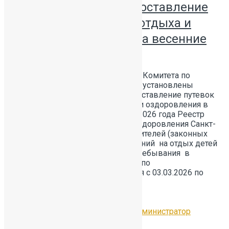
и документов на предоставление
путёвок организации отдыха и
оздоровления детей на весенние
каникулы 2026 года
В соответствии с распоряжением Комитета по
образованию от 13.01.2026 № 2-р установлены
сроки подачи заявлений на предоставление путевок
для детей в организации отдыха и оздоровления в
весенний каникулярный период 2026 года Реестр
организации отдыха детей и их оздоровления Санкт-
Петербурга Информация для родителей (законных
представителей) 1. Прием заявлений на отдых детей
в городских лагерях дневного пребывания в
весенние каникулы (с 28.03.2026 по
03.04.2026) будет осуществляться с 03.03.2026 по
13.03.2026: №
…
Читать далее
12.02.2026
Без рубрики
by
Администратор