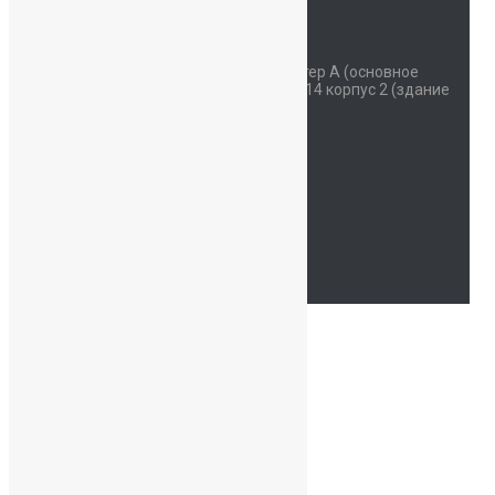
Наш адрес
Красносельское шоссе дом 34 литер А (основное
здание) улица Коммунаров дом 114 корпус 2 (здание
начальной школы)
Часы работы
Пн - Сб: 07:30-19:00
94762214