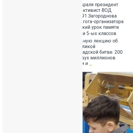
️ СТАЛИНГРАДСКАЯ БИТВА ️ 2 февраля президент
ученического самоуправления и активист ВОД
«Волонтёры Победы» школы №391 Загороднова
Екатерина в сопровождении педагога-организатора
Бовиной А.С. провела Всероссийский урок памяти
«Сталинградская битва».🪖Ученики 5-ых классов
внимательно слушали интерактивную лекцию об
одном из важнейших событий Великой
Отечественной войны — Сталинградской битве. 200
дней и ночей сражений, свыше двух миллионов
потерь со стороны Красной Армии и
…
Читать далее