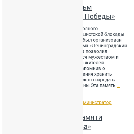
Документальный фильм
«Ленинградский День Победы»
ФИЛЬМ О ПОБЕДЕ В честь Дня полного
освобождения Ленинграда от фашистской блокады
для учащихся 10‑х и 11‑х классов был организован
просмотр документального фильма «Ленинградский
День Победы». Просмотр фильма позволил
школьникам глубоко проникнуться мужеством и
стойкостью героев-защитников и жителей
блокадного Ленинграда, вновь напомнив о
священном долге каждого поколения хранить
память о великом подвиге советского народа в
годы Великой Отечественной войны.Эта память
…
Читать далее
12.02.2026
Без рубрики
by
Администратор
Всероссийский урок памяти
«Сталинградская битва»