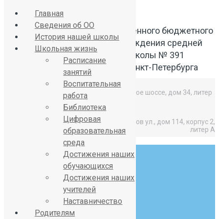
Главная
Сведения об ОО
Официальный сайт Государственного бюджетного
История нашей школы
общеобразовательного учреждения средней
Школьная жизнь
общеобразовательной школы № 391
Расписание
Красносельского района Санкт-Петербурга
занятий
Воспитательная
Средняя школа: Горелово, Красносельское шоссе, дом 34, литер
работа
А,
Библиотека
Цифровая
Начальная школа: Горелово, Коммунаров ул., дом 114, корпус 2,
литер А
образовательная
среда
Достижения наших
обучающихся
Достижения наших
учителей
8 (812) 746-27-31
Наставничество
sch391@obr.gov.spb.ru
Родителям