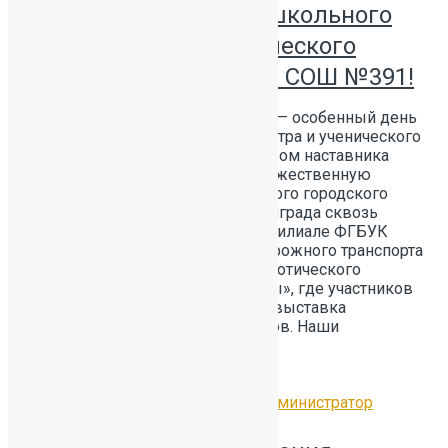
Особенный день для школьного
медиацентра и ученического
самоуправления ГБОУ СОШ №391!
НАШИ ДОСТИЖЕНИЯ ￼ Сегодня — особенный день
для нашего школьного медиацентра и ученического
самоуправления! Под руководством наставника
Бовиной А.С. ребята посетили торжественную
церемонию награждения открытого городского
конкурса «Память о героях Ленинграда сквозь
время».Мероприятие прошло в Филиале ФГБУК
«Центральный музей железнодорожного транспорта
России» Центр гражданско-патриотического
воспитания «Знаменосцы Победы», где участников
события ждали мастер-классы и выставка
творческих работ от организаторов. Наши
активисты
…
Читать далее
12.02.2026
Без рубрики
by
Администратор