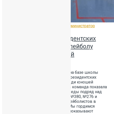
12.02.2026
Без рубрики
by
Администратор
Групповой этап Президентских
спортивных игр по волейболу
среди юношей средней
возрастной группы.
НАШИ ДОСТИЖЕНИЯ 4 февраля на базе школы
№276 проходил групповой этап Президентских
спортивных игр по волейболу среди юношей
средней возрастной группы.Наша команда показала
блестящую игру, одержав три победы подряд над
сильными соперниками из школ №380, №276 и
№382!Победа вывела наших волейболистов в
финал районных соревнований! Мы гордимся
нашими спортсменами, которые показывают