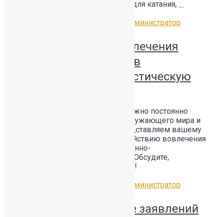
Указанные места не обустроены для катания,
…
Читать далее
12.02.2026
Без рубрики
by
Администратор
Противодействие вовлечения
несовершеннолетних в
диверсионно-террористическую
деятельность
В современных реалиях очень важно постоянно
говорить с детьми об угрозах окружающего мира и
о том, как себя обезопасить. Представляем вашему
вниманию памятку по противодействию вовлечения
несовершеннолетних в диверсионно-
террористическую деятельность. Обсудите,
пожалуйста, её со своими детьми!
Читать далее
12.02.2026
Без рубрики
by
Администратор
Информация о приеме заявлений