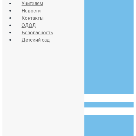
Учителям
Новости
Контакты
Красносельское шоссе
ОДОД
дом 34, литер А
Безопасность
Детский сад
07:30 - 19:00
Пн-Сб
123 456 789
info@example.com