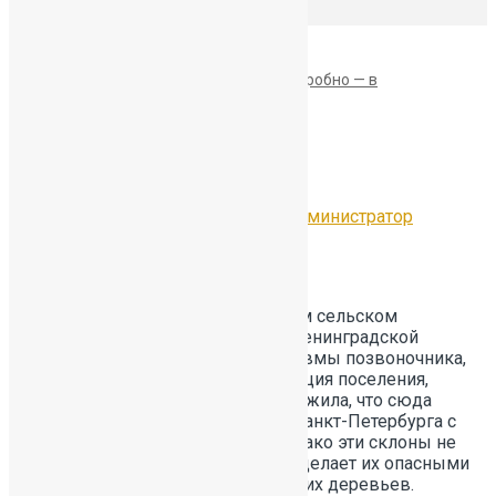
Главная
НОВОСТИ ГБОУ СОШ № 391 более подробно — в
официальном Госпаблике
Page 3
17.02.2026
Без рубрики
by
Администратор
Опасный тюбинг
В январе 2026 года в Шапкинском сельском
поселении Тосненского района Ленинградской
области двое детей получили травмы позвоночника,
катаясь на тюбингах. Администрация поселения,
патрулируя места катания, обнаружила, что сюда
приезжают в основном жители Санкт-Петербурга с
детьми школьного возраста. Однако эти склоны не
приспособлены для катания, что делает их опасными
из-за высоты, крутизны и растущих деревьев.