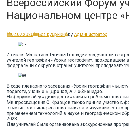
Всероссийский Форум уч
Национальном центре «
02.07.2026
Без рубрики
by
Администратор
25 июня Малютина Татьяна Геннадьевна, учитель геогр
учителей географии «Уроки географии», проходившем 
федеральных округов страны: учителей, преподавателей
В ходе пленарного заседания «Уроки географии » выст
педагоги, учёные В. Дронов, А. Лобжанидзе.
На форуме обсуждили достижения и проблемы школьно
Минпросвещения С. Кравцов также принял участие в фо
отметил рост интереса школьников к изучению этого п
применением технологий в науке и географическом обра
2028.
Для учителей была организована экскурсионная програ