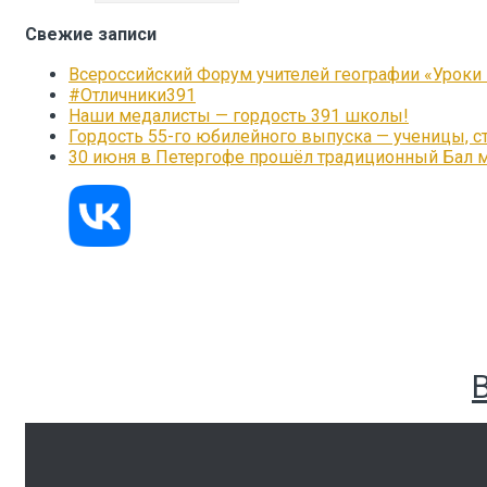
Свежие записи
Всероссийский Форум учителей географии «Уроки
#Отличники391
Наши медалисты — гордость 391 школы!
Гордость 55-го юбилейного выпуска — ученицы, с
30 июня в Петергофе прошёл традиционный Бал 