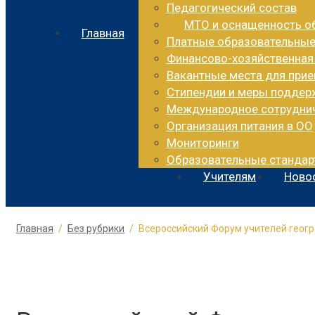
Педагогический состав
МТО и оснащенность о
Главная
Платные образовательные
Финансово-хозяйственная
Вакантные места для при
Стипендии и меры подде
Международное сотрудни
Организация питания в ОО
Мониторинги
Образовательные стандар
Учителям
Ново
Главная
Без рубрики
Всероссийский Форум учителей геогр