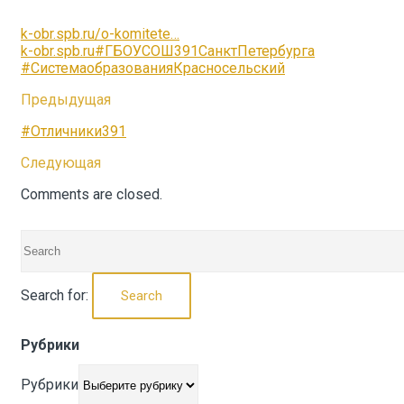
k-obr.spb.ru/o-komitete…
k-obr.spb.ru
#ГБОУСОШ391СанктПетербурга
#СистемаобразованияКрасносельский
Предыдущая
#Отличники391
Следующая
Comments are closed.
Search for:
Search
Рубрики
Рубрики