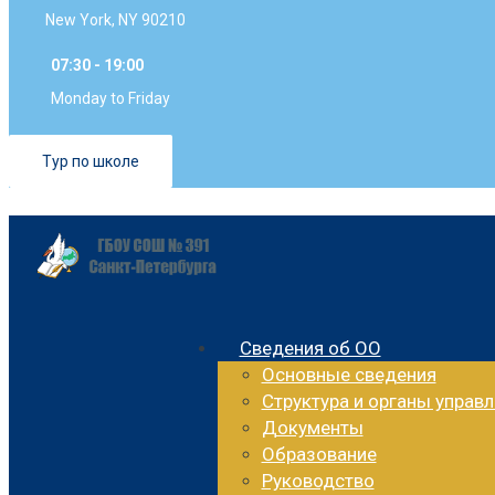
New York, NY 90210
07:30 - 19:00
Monday to Friday
Тур по школе
Сведения об ОО
Основные сведения
Структура и органы управ
Документы
Образование
Руководство