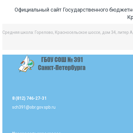
Официальный сайт Государственного бюджетн
Кр
Средняя школа: Горелово, Красносельское шоссе, дом 34, литер А
8 (812) 746-27-31
sch391@obr.gov.spb.ru