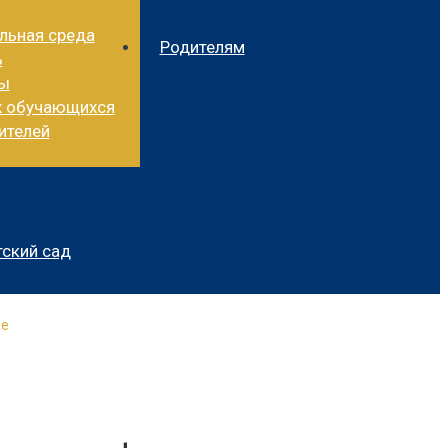
льная среда
Родителям
ь
ды
х обучающихся
ителей
ский сад
ве