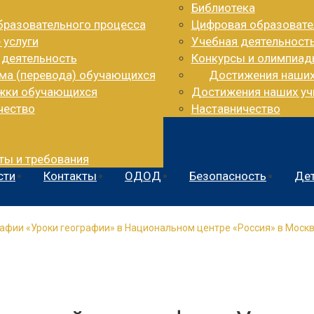
Библиотека
бразовательного процесса
Цифровая образовате
 услуги
Учебная деятельност
 деятельность
Конкурсы и олимпиа
ема (перевода) обучающихся
Достижения наши
ржки обучающихся
Достижения наших уч
чество
Наставничество
ты и требования
сти
Контакты
ОДОД
Безопасность
Дет
афии «Уроки географии» в Национальном центре «Россия» в Моск