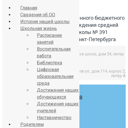
Главная
Сведения об ОО
Официальный сайт Государственного бюджетного
История нашей школы
общеобразовательного учреждения средней
Школьная жизнь
общеобразовательной школы № 391
Расписание
Красносельского района Санкт-Петербурга
занятий
Воспитательная
Средняя школа: Горелово, Красносельское шоссе, дом 34, литер
работа
А,
Библиотека
Цифровая
Начальная школа: Горелово, Коммунаров ул., дом 114, корпус 2,
литер А
образовательная
среда
Достижения наших
обучающихся
Достижения наших
учителей
Наставничество
Родителям
8 (812) 746-27-31