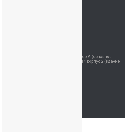
Контакты
ОДОД
Безопасность
Детский сад
Мы на карте
Контакты
Наш адрес
Красносельское шоссе дом 34 литер А (основное
здание) улица Коммунаров дом 114 корпус 2 (здание
начальной школы)
Часы работы
Пн - Сб: 07:30-19:00
94762214