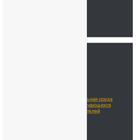
Наши координаты
Связаться с нами
Тур по школе
Ссылки
Главная
Сведения об ОО
История нашей школы
Школьная жизнь
Расписание занятий
Воспитательная работа
Библиотека
Цифровая образовательная среда
Достижения наших обучающихся
Достижения наших учителей
Наставничество
Родителям
Учителям
Новости