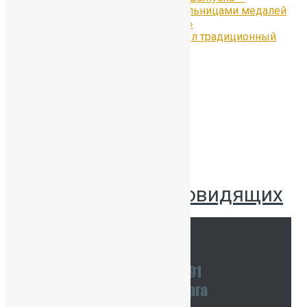
ученицы, ставшие обладательницами медалей
«За особые успехи в учении»
30 июня в Петергофе прошёл традиционный
Бал медалистов
Версия для слабовидящих