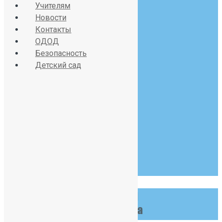
Учителям
sch391@obr.gov.spb.ru
Новости
Контакты
ОДОД
Безопасность
Красносельское шоссе
Детский сад
дом 34, литер А
07:30 - 19:00
Пн-Сб