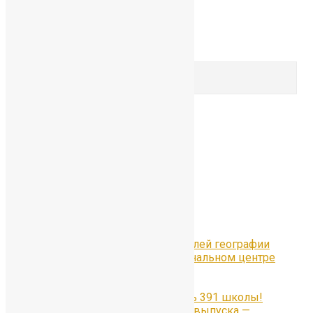
Профориентация
Comments are closed.
Search for:
Search
Рубрики
Рубрики
Свежие записи
Всероссийский Форум учителей географии
«Уроки географии» в Национальном центре
«Россия» в Москве
#Отличники391
Наши медалисты — гордость 391 школы!
Гордость 55-го юбилейного выпуска —