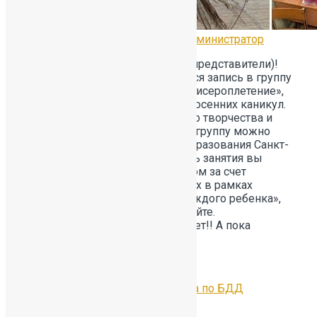
19.09.2023
Без рубрики
by
Администратор
Уважаемые родители(законные представители)!
С 18 сентября 2023 года начинается запись в группу
дополнительного образования «Бисероплетение»,
которая будет работать в период осенних каникул.
Дети окунуться в волшебный мир творчества и
плетения из бисера. Записаться в группу можно
через портал дополнительного образования Санкт-
Петербурга «Навигатор». Оплатить занятия вы
можете социальным сертификатом за счет
бюджетных средств выделяемых в рамках
федерального проекта «Успех каждого ребенка»,
который оформляется сразу на сайте.
Запись доступна для детей 7-10 лет!! А пока
посмотрите, как проходят занятия.
Предыдущая
Всероссийская онлайн-олимпиада по БДД
Следующая