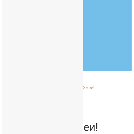
info@example.com
Goldsmith Hall
New York, NY 90210
07:30 - 19:00
Monday to Friday
Тур по школе
Главная
Без рубрики
Осторожно! Змеи!
Осторожно! Змеи!