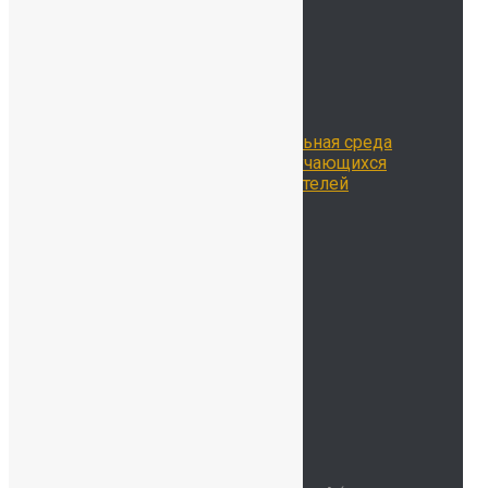
Сведения об ОО
История нашей школы
Школьная жизнь
Расписание занятий
Воспитательная работа
Библиотека
Цифровая образовательная среда
Достижения наших обучающихся
Достижения наших учителей
Наставничество
Родителям
Учителям
Новости
Контакты
ОДОД
Безопасность
Детский сад
Мы на карте
Контакты
Наш адрес