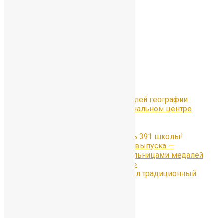
Search for:
Search
Рубрики
Рубрики
Свежие записи
Всероссийский Форум учителей географии
«Уроки географии» в Национальном центре
«Россия» в Москве
#Отличники391
Наши медалисты — гордость 391 школы!
Гордость 55-го юбилейного выпуска —
ученицы, ставшие обладательницами медалей
«За особые успехи в учении»
30 июня в Петергофе прошёл традиционный
Бал медалистов