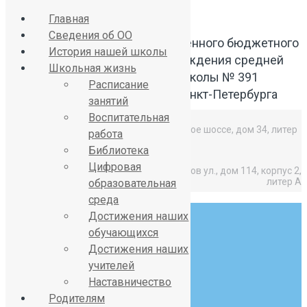
Главная
Сведения об ОО
Официальный сайт Государственного бюджетного
История нашей школы
общеобразовательного учреждения средней
Школьная жизнь
общеобразовательной школы № 391
Расписание
Красносельского района Санкт-Петербурга
занятий
Воспитательная
Средняя школа: Горелово, Красносельское шоссе, дом 34, литер
работа
А,
Библиотека
Цифровая
Начальная школа: Горелово, Коммунаров ул., дом 114, корпус 2,
литер А
образовательная
среда
Достижения наших
обучающихся
Достижения наших
учителей
8 (812) 746-27-31
Наставничество
sch391@obr.gov.spb.ru
Родителям