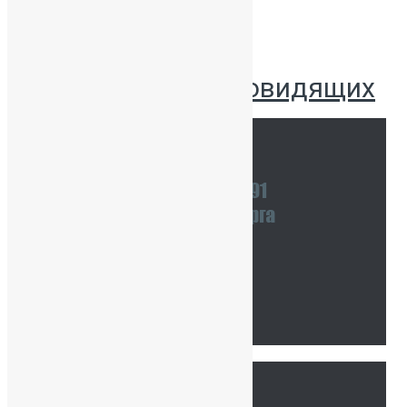
Версия для слабовидящих
Наши координаты
Связаться с нами
Тур по школе
Ссылки
Главная