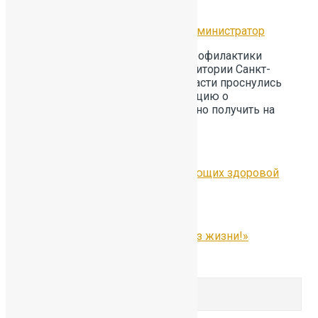
13.04.2023
Без рубрики
by
Администратор
Городской центр медицинской профилактики
предупреждает о том, что на территории Санкт-
Петербурга и Ленинградской области проснулись
змеи. Более подробную информацию о
медицинской профилактике можно получить на
сайте
Центра
Предыдущая
Конкурс рисунков, пропагандирующих здоровой
образ жизни
Следующая
Флешмоб «Мы за здоровый образ жизни!»
Comments are closed.