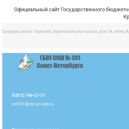
Официальный сайт Государственного бюджетн
Кр
Средняя школа: Горелово, Красносельское шоссе, дом 34, литер А
8 (812) 746-27-31
sch391@obr.gov.spb.ru