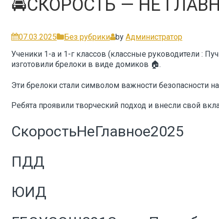
🚘СКОРОСТЬ — НЕ ГЛАВН
07.03.2025
Без рубрики
by
Администратор
Ученики 1-а и 1-г классов (классные руководители : Пу
изготовили брелоки в виде домиков 🏠.
Эти брелоки стали символом важности безопасности на 
Ребята проявили творческий подход и внесли свой вкл
СкоростьНеГлавное2025
ПДД
ЮИД