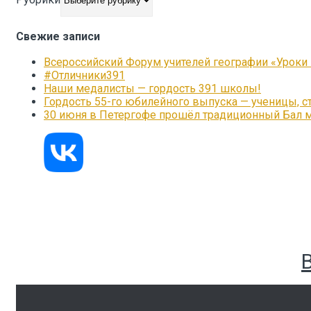
Свежие записи
Всероссийский Форум учителей географии «Уроки
#Отличники391
Наши медалисты — гордость 391 школы!
Гордость 55-го юбилейного выпуска — ученицы, с
30 июня в Петергофе прошёл традиционный Бал 