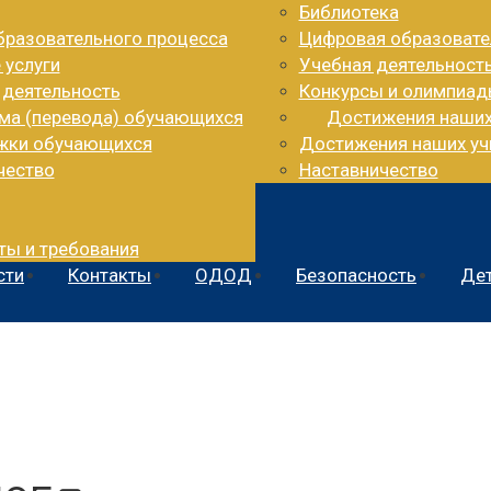
Библиотека
бразовательного процесса
Цифровая образовате
 услуги
Учебная деятельност
 деятельность
Конкурсы и олимпиа
ема (перевода) обучающихся
Достижения наши
ржки обучающихся
Достижения наших уч
чество
Наставничество
ты и требования
сти
Контакты
ОДОД
Безопасность
Дет