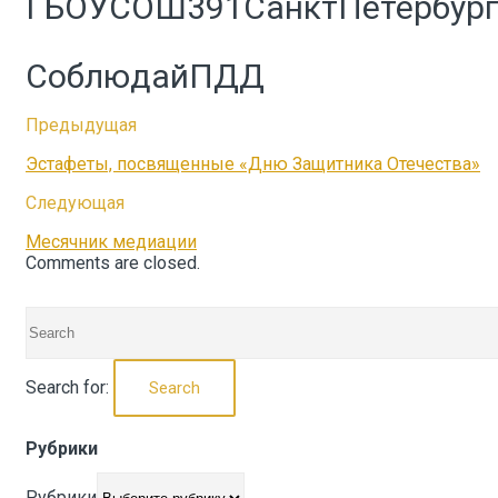
ГБОУСОШ391СанктПетербур
СоблюдайПДД
Предыдущая
Эстафеты, посвященные «Дню Защитника Отечества»
Следующая
Месячник медиации
Comments are closed.
Search for:
Search
Рубрики
Рубрики