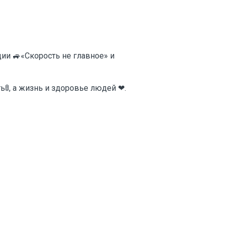
ции 🚙«Скорость не главное» и
ь🚦, а жизнь и здоровье людей ❤.