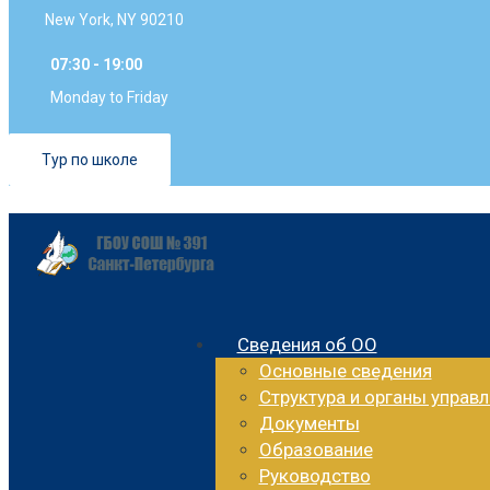
New York, NY 90210
07:30 - 19:00
Monday to Friday
Тур по школе
Сведения об ОО
Основные сведения
Структура и органы управ
Документы
Образование
Руководство