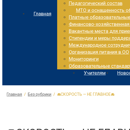
Педагогический состав
МТО и оснащенность о
Главная
Платные образовательные
Финансово-хозяйственная
Вакантные места для при
Стипендии и меры подде
Международное сотрудни
Организация питания в ОО
Мониторинги
Образовательные стандар
Учителям
Ново
Главная
Без рубрики
🚘СКОРОСТЬ — НЕ ГЛАВНОЕ🚘