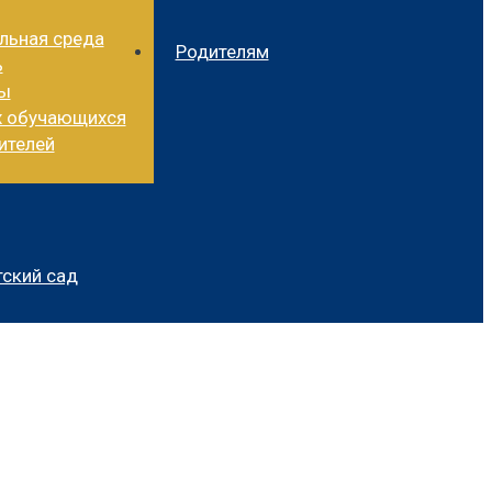
льная среда
Родителям
ь
ды
х обучающихся
ителей
ский сад