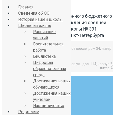
Главная
Сведения об ОО
Официальный сайт Государственного бюджетного
История нашей школы
общеобразовательного учреждения средней
Школьная жизнь
общеобразовательной школы № 391
Расписание
Красносельского района Санкт-Петербурга
занятий
Воспитательная
Средняя школа: Горелово, Красносельское шоссе, дом 34, литер
работа
А,
Библиотека
Цифровая
Начальная школа: Горелово, Коммунаров ул., дом 114, корпус 2,
литер А
образовательная
среда
Достижения наших
обучающихся
Достижения наших
учителей
8 (812) 746-27-31
Наставничество
sch391@obr.gov.spb.ru
Родителям