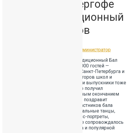
30 июня в Петергофе
прошёл традиционный
Бал медалистов
02.07.2026
Без рубрики
by
Администратор
30 июня в Петергофе прошёл традиционный Бал
медалистов, собравший около 6 000 гостей —
представителей Администрации Санкт-Петербурга и
Комитета по образованию, директоров школ и
лучших выпускников города.Наши выпускники тоже
были в числе тех, кто в этот вечер получил
заслуженное признание!С успешным окончанием
учебы петербургских медалистов поздравит
губернатор Александр Беглов.Участников бала
ожидали 40 интерактивных зон: бальные танцы,
вокальные выступления, экспресс-портреты,
фокусы и фотозоны. Мероприятие сопровождалось
выступлением духового оркестра и популярной