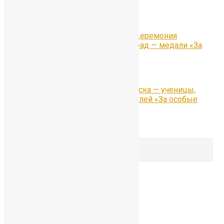
молодежной группы «Dabro».
Предыдущая
30 июня прошла торжественная церемония
вручения высших школьных наград — медали «За
особые успехи в учении»
Следующая
Гордость 55-го юбилейного выпуска — ученицы,
ставшие обладательницами медалей «За особые
успехи в учении»
Comments are closed.
Search for:
Search
Рубрики
Рубрики