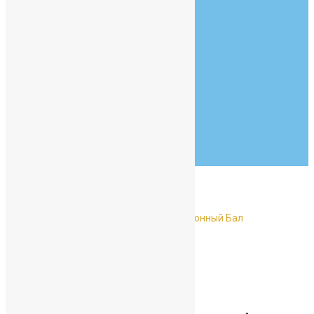
info@example.com
Goldsmith Hall
New York, NY 90210
07:30 - 19:00
Monday to Friday
Тур по школе
Главная
Без рубрики
30 июня в Петергофе прошёл традиционный Бал
медалистов