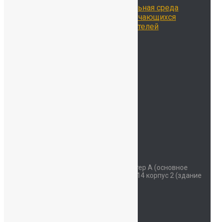
Цифровая образовательная среда
Достижения наших обучающихся
Достижения наших учителей
Наставничество
Родителям
Учителям
Новости
Контакты
ОДОД
Безопасность
Детский сад
Мы на карте
Контакты
Наш адрес
Красносельское шоссе дом 34 литер А (основное
здание) улица Коммунаров дом 114 корпус 2 (здание
начальной школы)
Часы работы
Пн - Сб: 07:30-19:00