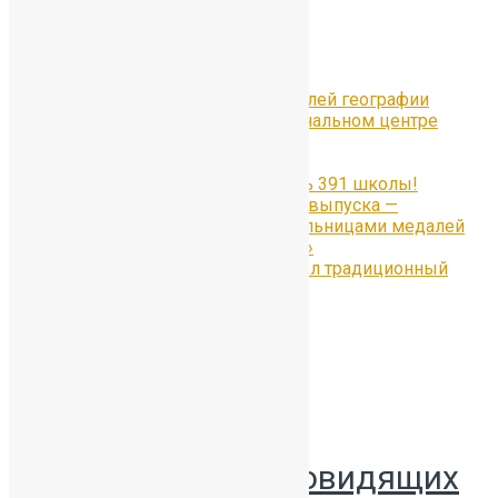
Свежие записи
Всероссийский Форум учителей географии
«Уроки географии» в Национальном центре
«Россия» в Москве
#Отличники391
Наши медалисты — гордость 391 школы!
Гордость 55-го юбилейного выпуска —
ученицы, ставшие обладательницами медалей
«За особые успехи в учении»
30 июня в Петергофе прошёл традиционный
Бал медалистов
Версия для слабовидящих