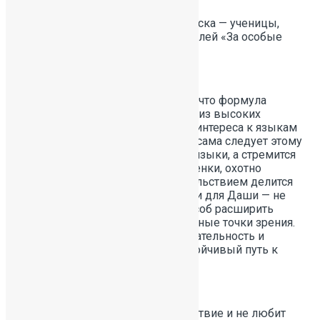
новое.Встречайте!
Гордость 55-го юбилейного выпуска — ученицы,
ставшие обладательницами медалей «За особые
успехи в учении» I степени:
Быкова Дарья твёрдо убеждена, что формула
настоящего успеха складывается из высоких
достижений в учёбе, искреннего интереса к языкам
и настоящей любви к книгам — и сама следует этому
принципу. Она не просто изучает языки, а стремится
почувствовать их структуру и оттенки, охотно
участвует в дискуссиях и с удовольствием делится
находками из прочитанного. Книги для Даши — не
только источник знаний, но и способ расширить
кругозор, научиться понимать разные точки зрения.
Даша — пример того, как любознательность и
трудолюбие складываются в устойчивый путь к
успеху.
Кобылинская Анна ценит спокойствие и не любит