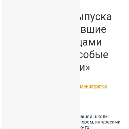
Гордость 55-го
юбилейного выпуска
— ученицы, ставшие
обладательницами
медалей «За особые
успехи в учении»
02.07.2026
Без рубрики
by
Администратор
#Отличники391
Эти девушки — настоящая элита нашей школы.
Каждая из них — личность с характером, интересами
и большим желанием узнавать что-то