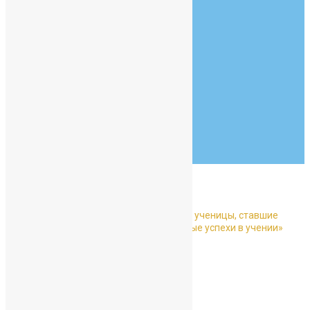
info@example.com
Goldsmith Hall
New York, NY 90210
07:30 - 19:00
Monday to Friday
Тур по школе
Главная
Без рубрики
Гордость 55-го юбилейного выпуска — ученицы, ставшие
обладательницами медалей «За особые успехи в учении»