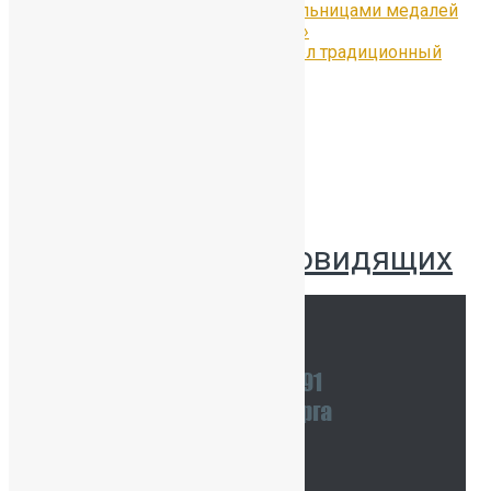
ученицы, ставшие обладательницами медалей
«За особые успехи в учении»
30 июня в Петергофе прошёл традиционный
Бал медалистов
Версия для слабовидящих
Наши координаты