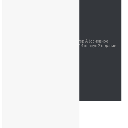
Детский сад
Мы на карте
Контакты
Наш адрес
Красносельское шоссе дом 34 литер А (основное
здание) улица Коммунаров дом 114 корпус 2 (здание
начальной школы)
Часы работы
Пн - Сб: 07:30-19:00
94762214