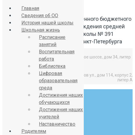
Главная
Сведения об ОО
Официальный сайт Государственного бюджетного
История нашей школы
общеобразовательного учреждения средней
Школьная жизнь
общеобразовательной школы № 391
Расписание
Красносельского района Санкт-Петербурга
занятий
Воспитательная
Средняя школа: Горелово, Красносельское шоссе, дом 34, литер
работа
А,
Библиотека
Цифровая
Начальная школа: Горелово, Коммунаров ул., дом 114, корпус 2,
литер А
образовательная
среда
Достижения наших
обучающихся
Достижения наших
учителей
8 (812) 746-27-31
Наставничество
sch391@obr.gov.spb.ru
Родителям