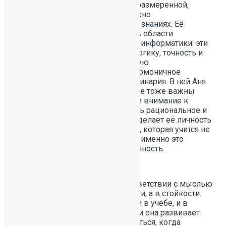
лишней суеты: ей комфортнее в размеренной,
продуманной атмосфере, где можно
сосредоточиться на главном — на знаниях. Её
академические интересы лежат в области
математики, английского языка и информатики: эти
предметы объединяют для неё логику, точность и
возможность видеть практическую
пользу.Неожиданное, но очень гармоничное
дополнение к этому набору — кулинария. В ней Аня
находит творческую отдушину, где тоже важны
пропорции, последовательность и внимание к
деталям. Эта способность сочетать рациональное и
творческое, серьёзное и уютное делает её личность
особенно цельной. Аня — ученица, которая учится не
ради оценок, а ради понимания, и именно это
придаёт её стараниям особую ценность.
Иванова Екатерина живёт в соответствии с мыслью
о том, что сила — не всегда в мощи, а в стойкости.
Этот принцип она подтверждает и в учёбе, и в
спорте, и в творчестве. В плавании она развивает
выносливость и умение не сдаваться, когда