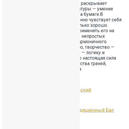
становится тяжело, а в рисовании раскрывает
эмоциональную сторону своей натуры — умение
видеть красоту и передавать её на бумаге.В
академической сфере Катя уверенно чувствует себя
в математике и физике: она не только хорошо
усваивает материал, но и умеет применять его на
практике, находя решения даже в непростых
ситуациях.Её путь — это пример гармоничного
развития: спорт воспитывает волю, творчество —
чувствительность, а точные науки — логику и
системность. Катя показывает, что настоящая сила
личности складывается из множества граней,
каждая из которых важна и ценна
.
#гордостьшколы391
#ГБОУСОШ391СанктПетербурга
#СистемаобразованияКрасносельский
Предыдущая
30 июня в Петергофе прошёл традиционный Бал
медалистов
Следующая