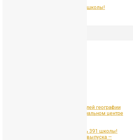
Наши медалисты — гордость 391 школы!
Comments are closed.
Search for:
Search
Рубрики
Рубрики
Свежие записи
Всероссийский Форум учителей географии
«Уроки географии» в Национальном центре
«Россия» в Москве
#Отличники391
Наши медалисты — гордость 391 школы!
Гордость 55-го юбилейного выпуска —