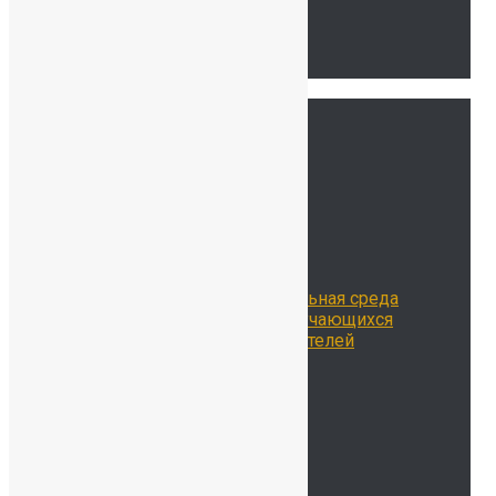
Связаться с нами
Тур по школе
Ссылки
Главная
Сведения об ОО
История нашей школы
Школьная жизнь
Расписание занятий
Воспитательная работа
Библиотека
Цифровая образовательная среда
Достижения наших обучающихся
Достижения наших учителей
Наставничество
Родителям
Учителям
Новости
Контакты
ОДОД
Безопасность