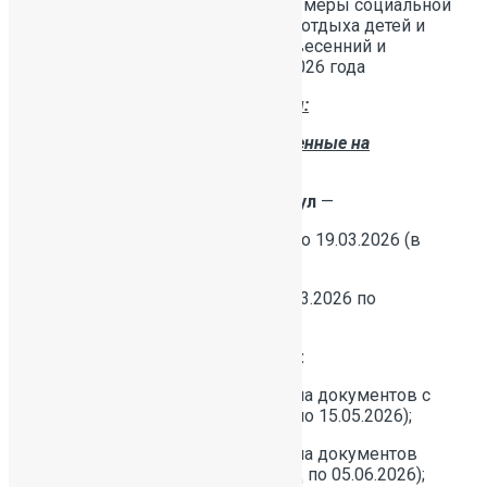
предоставление дополнительной меры социальной
поддержки в сфере организации отдыха детей и
молодежи и их оздоровления в весенний и
летний каникулярные периоды 2026 года
Прием заявлений осуществляется:
В организации отдыха, расположенные на
территории РФ:
Смена в период
весенних каникул
—
подача документов с 02.02.2026 по 19.03.2026 (в
МФЦ по 13.03.2026);
Период проведения смены с 28.03.2026 по
05.04.2026.
Смены в период летних каникул:
1 оздоровительная смена — подача документов с
02.02.2026 по 28.05.2026 (в МФЦ по 15.05.2026);
2 оздоровительная смена — подача документов
с 02.02.2026 по 18.06.2026 (в МФЦ по 05.06.2026);