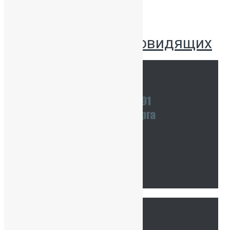
Версия для слабовидящих
Наши координаты
Связаться с нами
Тур по школе
Ссылки
Главная