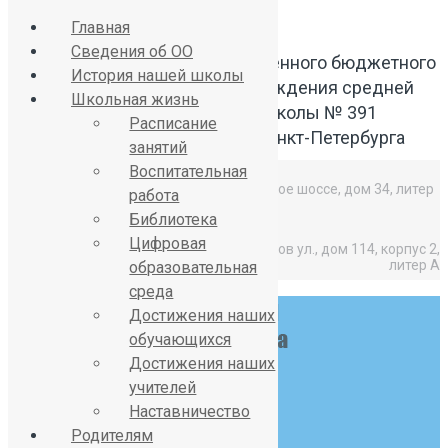
Главная
Сведения об ОО
Официальный сайт Государственного бюджетного
История нашей школы
общеобразовательного учреждения средней
Школьная жизнь
общеобразовательной школы № 391
Расписание
Красносельского района Санкт-Петербурга
занятий
Воспитательная
Средняя школа: Горелово, Красносельское шоссе, дом 34, литер
работа
А,
Библиотека
Цифровая
Начальная школа: Горелово, Коммунаров ул., дом 114, корпус 2,
литер А
образовательная
среда
Достижения наших
обучающихся
Достижения наших
учителей
Наставничество
Родителям
8 (812) 746-27-31