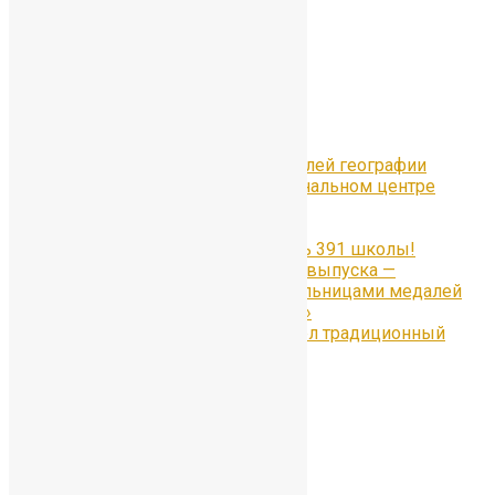
Рубрики
Рубрики
Свежие записи
Всероссийский Форум учителей географии
«Уроки географии» в Национальном центре
«Россия» в Москве
#Отличники391
Наши медалисты — гордость 391 школы!
Гордость 55-го юбилейного выпуска —
ученицы, ставшие обладательницами медалей
«За особые успехи в учении»
30 июня в Петергофе прошёл традиционный
Бал медалистов