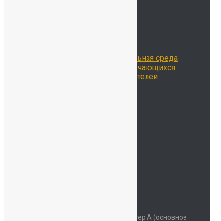
Сведения об ОО
История нашей школы
Школьная жизнь
Расписание занятий
Воспитательная работа
Библиотека
Цифровая образовательная среда
Достижения наших обучающихся
Достижения наших учителей
Наставничество
Родителям
Учителям
Новости
Контакты
ОДОД
Безопасность
Детский сад
Мы на карте
Контакты
Наш адрес
Красносельское шоссе дом 34 литер А (основное