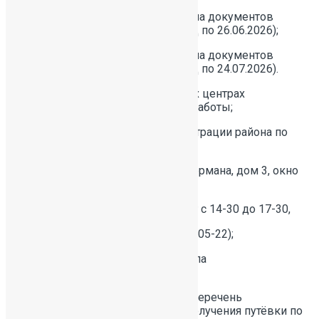
3 оздоровительная смена — подача документов
с 02.02.2026 по 09.07.2026 (в МФЦ по 26.06.2026);
4 оздоровительная смена — подача документов
с 02.02.2026 по 04.08.2026 (в МФЦ по 24.07.2026).
—
во всех Многофункциональных центрах
Красносельского района в часы работы;
— в отделе образования администрации района по
адресу:
Санкт-Петербург, ул. Партизана Германа, дом 3, окно
№ 2,
вторник с 09-30 до 12-30, четверг с 14-30 до 17-30,
(контактный телефон +7-931-326-05-22);
— через официальный сайт портала
«Государственные услуги».
Более подробная информация и перечень
документов, необходимых для получения путёвки по