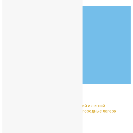
123 456 789
info@example.com
Goldsmith Hall
New York, NY 90210
07:30 - 19:00
Monday to Friday
Тур по школе
Главная
Без рубрики
О сроках приема заявлений на весенний и летний
каникулярный периоды 2026 года в загородные лагеря