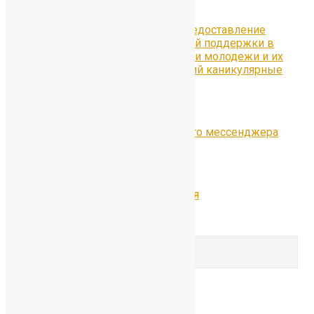
льготным категориям по ссылке:
о сроках приема заявлений на предоставление
дополнительной меры социальной поддержки в
сфере организации отдыха детей и молодежи и их
оздоровления в весенний и летний каникулярные
периоды 2026 года.
Предыдущая
Полезные функции национального мессенджера
МАХ
Следующая
День открытых дверей 7 февраля
Comments are closed.
Search for:
Search