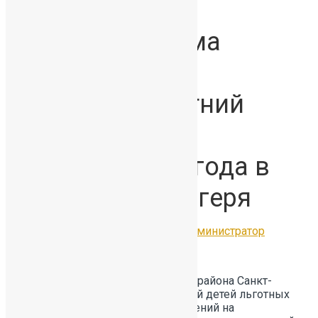
О сроках приема
заявлений на
весенний и летний
каникулярный
периоды 2026 года в
загородные лагеря
21.01.2026
Без рубрики
by
Администратор
УВАЖАЕМЫЕ РОДИТЕЛИ!
администрация Красносельского района Санкт-
Петербурга уведомляет родителей детей льготных
категорий о сроках приема заявлений на