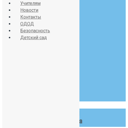
Учителям
sch391@obr.gov.spb.ru
Новости
Контакты
ОДОД
Безопасность
Красносельское шоссе
Детский сад
дом 34, литер А
07:30 - 19:00
Пн-Сб